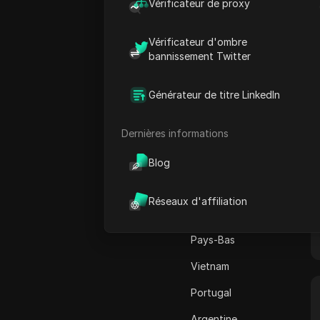
Canada
Vérificateur de proxy
Adsterra
Japon
AliExpress
Vérificateur d'ombre
États-Unis
bannissement Twitter
Alipay Global
Allemagne
Amazon
Générateur de titre LinkedIn
France
Amazon DSP
Dernières informations
Pakistan
Amazon Prime Vidéo
Australie
Blog
Apple Music
Inde
Apple Pay
Réseaux d'affiliation
Italie
ASOS
Pays-Bas
BestBuy
Vietnam
Binance Pay
Portugal
Bing Annonces
Argentine