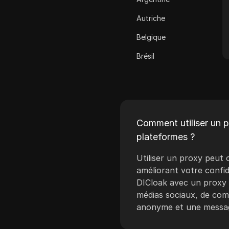
Cash App
Autriche
ClickBank
Belgique
Coinbase
Brésil
Criteo
Bulgarie
Crunchyroll
Croatie
Crypto.com
Chypre
Dailymotion
Comment utiliser un pr
République tchèque
plateformes ?
Deezer
Danemark
Utiliser un proxy peut o
Discord
Estonie
améliorant votre confid
Disney+
DICloak avec un proxy 
Finlande
médias sociaux, de comm
eBay
anonyme et une message
Grèce
Etsy
Hongrie