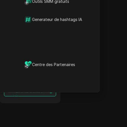
Outils SMM gratuits
Contourner les
restrictions en
Indonésie : Proxy
Generateur de hashtags IA
Neteller + Antidetect
Lire la suite
Contourner les
Centre des Partenaires
restrictions en Islande :
Proxy Neteller +
Antidetect
Lire la suite