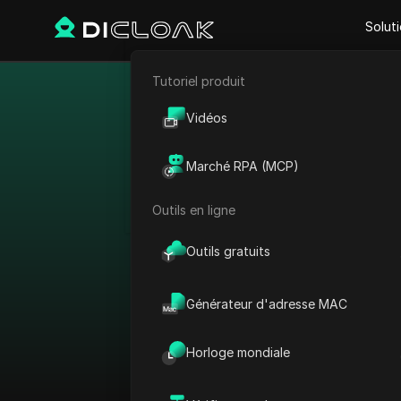
Solut
Tutoriel produit
E-commerce
Contourner le
Vidéos
Marketing d'affiliation
Marché RPA (MCP)
Extraction de données web
Outils en ligne
Voir tout
Outils gratuits
Trier par :
Générateur d'adresse MAC
Plateforme
Horloge mondiale
AdMob
Pays
AdRoll