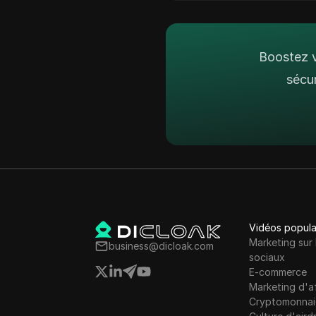
Ezoic
Islande
Facebook
Indonésie
Boostez v
Annonces Facebook
Irlande
sécu
Fiverr
Israël
Google Ads
Corée du Sud
Google Pay
Lettonie
HBO Max
Liechtenstein
Hulu
Lituanie
Instagram
Vidéos popula
Luxembourg
Marketing sur 
Kakaotalk
business@dicloak.com
Malte
sociaux
Lazada
E-commerce
Mexique
Marketing d'af
Ligne
Cryptomonnai
Nouvelle-Zélande