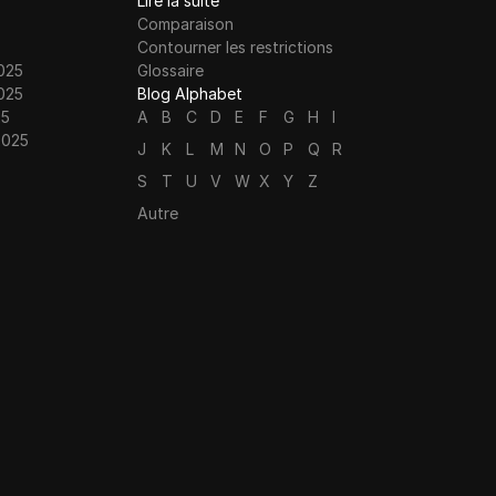
Lire la suite
Comparaison
Contourner les restrictions
025
Glossaire
025
Blog Alphabet
25
A
B
C
D
E
F
G
H
I
2025
J
K
L
M
N
O
P
Q
R
S
T
U
V
W
X
Y
Z
Autre