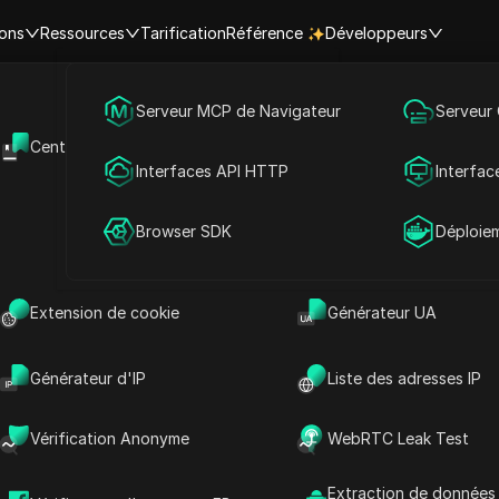
ions
Ressources
Tarification
Référence
Développeurs
Marketing des médias sociaux
Serveur MCP de Navigateur
Serveur
s restrictions de Neteller et 
Centre d'aide
API Ouverte
Publicité
Interfaces API HTTP
Interfac
pays/régions.
Partage de compte
Browser SDK
Déploie
Contourner les
Contourner les
Extension de cookie
Générateur UA
restrictions en Japon :
restrictions en
Proxy Neteller +
République tchèque :
Antidetect
Proxy Neteller +
Générateur d'IP
Liste des adresses IP
Antidetect
Lire la suite
Lire la suite
Vérification Anonyme
WebRTC Leak Test
Extraction de données