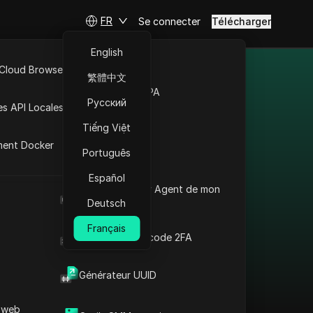
FR
Se connecter
Télécharger
English
 Cloud Browser MCP
繁體中文
des différents
Marché de la RPA
Русский
es API Locales
Tiếng Việt
ment Docker
Português
Español
Contourner les
Quel est le User Agent de mon
restrictions en Ukraine
navigateur
Deutsch
: Proxy Neteller +
Français
Antidetect
Générateur de code 2FA
Lire la suite
Générateur UUID
 web