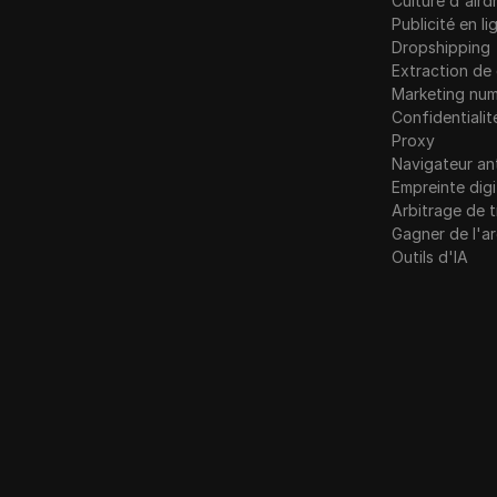
Culture d'aird
LinkedIn
Publicité en li
Norvège
Dropshipping
Annonces Linkedin
Extraction d
Pologne
Media.net
Marketing num
Roumanie
Confidentialit
Moyen
Proxy
Russie
Navigateur an
Mercari
Empreinte digi
Slovaquie
Arbitrage de t
Neteller
Gagner de l'a
Slovénie
Netflix
Outils d'IA
Espagne
Newegg
Suède
OnlyFans
Ukraine
Outbrain
Royaume-Uni
Pandore
Patreon