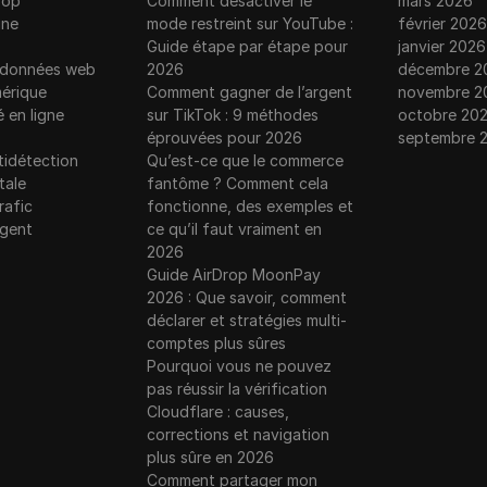
rop
Comment désactiver le
mars 2026
gne
mode restreint sur YouTube :
février 2026
Guide étape par étape pour
janvier 2026
e données web
2026
décembre 2
érique
Comment gagner de l’argent
novembre 2
é en ligne
sur TikTok : 9 méthodes
octobre 20
éprouvées pour 2026
septembre 
tidétection
Qu’est-ce que le commerce
tale
fantôme ? Comment cela
rafic
fonctionne, des exemples et
rgent
ce qu’il faut vraiment en
2026
Guide AirDrop MoonPay
2026 : Que savoir, comment
déclarer et stratégies multi-
comptes plus sûres
Pourquoi vous ne pouvez
pas réussir la vérification
Cloudflare : causes,
corrections et navigation
plus sûre en 2026
Comment partager mon