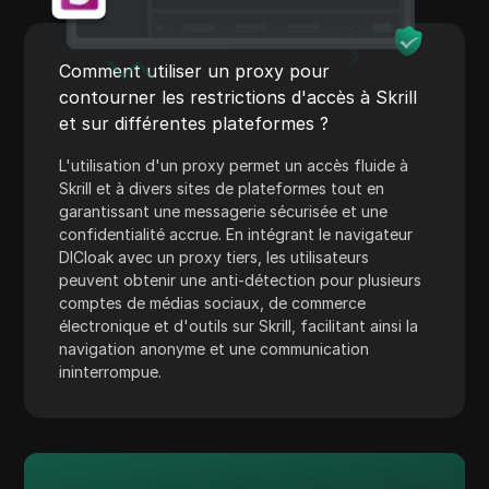
Shopify
Skrill
Comment utiliser un proxy pour
Snapchat
contourner les restrictions d'accès à Skrill
et sur différentes plateformes ?
SoundCloud
L'utilisation d'un proxy permet un accès fluide à
Spotify
Skrill et à divers sites de plateformes tout en
garantissant une messagerie sécurisée et une
Carré
confidentialité accrue. En intégrant le navigateur
Stripe
DICloak avec un proxy tiers, les utilisateurs
peuvent obtenir une anti-détection pour plusieurs
Taboola
comptes de médias sociaux, de commerce
électronique et d'outils sur Skrill, facilitant ainsi la
Cible
navigation anonyme et une communication
ininterrompue.
Telegram
TikTok
Annonces TikTok