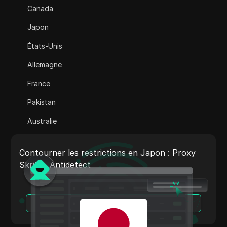
Canada
Adsterra
Japon
AliExpress
États-Unis
Alipay Global
Allemagne
Amazon
France
Amazon DSP
Pakistan
Amazon Prime Vidéo
Australie
Apple Music
Inde
Apple Pay
Contourner les restrictions en Japon : Proxy
Italie
Skrill + Antidetect
ASOS
Pays-Bas
BestBuy
Vietnam
Lire la suite
Binance Pay
Portugal
Bing Annonces