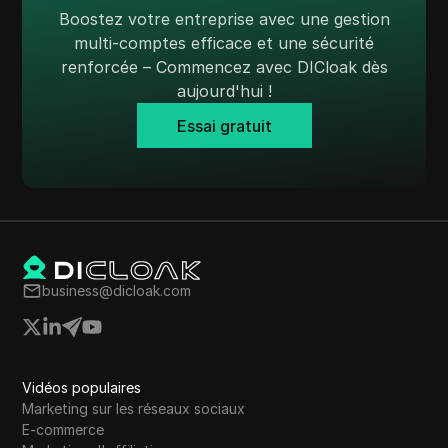
TransferWise
Boostez votre entreprise avec une gestion
multi-comptes efficace et une sécurité
Tumblr
renforcée – Commencez avec DICloak dès
Twitch
aujourd'hui !
Twitter/X
Essai gratuit
Upwork
Venmo
Vimeo
VKontakte
business@dicloak.com
Marché Walmart
Wayfair
WebMoney
Vidéos populaires
Marketing sur les réseaux sociaux
WeChat
E-commerce