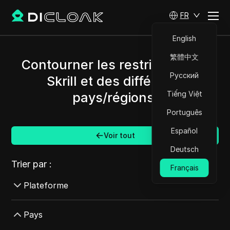
FR
English
繁體中文
Contourner les restrictions de
Русский
Skrill et des différents
Tiếng Việt
pays/régions.
Português
Español
Voir tout
Deutsch
Trier par :
Français
Plateforme
AdMob
Pays
AdRoll