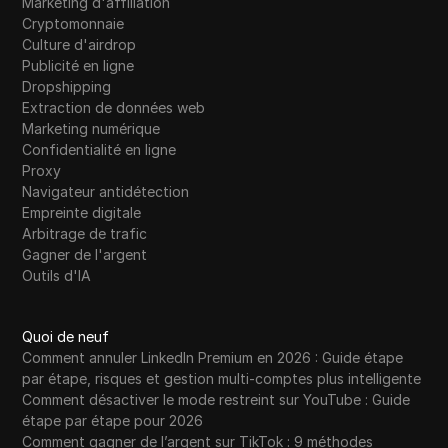
Marketing d'affiliation
Western Union
Cryptomonnaie
WhatsApp Business
Culture d'airdrop
Publicité en ligne
Souhait
Dropshipping
Extraction de données web
Yahoo Gemini
Marketing numérique
Confidentialité en ligne
YouTube
Proxy
YouTube Premium
Navigateur antidétection
Empreinte digitale
Zalando
Arbitrage de trafic
Gagner de l'argent
Zelle
Outils d'IA
Quoi de neuf
Comment annuler LinkedIn Premium en 2026 : Guide étape
par étape, risques et gestion multi-comptes plus intelligente
Comment désactiver le mode restreint sur YouTube : Guide
étape par étape pour 2026
Comment gagner de l’argent sur TikTok : 9 méthodes