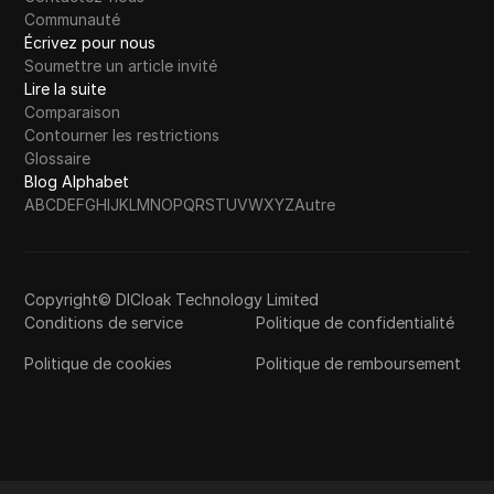
Communauté
Écrivez pour nous
Soumettre un article invité
Lire la suite
Comparaison
Contourner les restrictions
Glossaire
Blog Alphabet
A
B
C
D
E
F
G
H
I
J
K
L
M
N
O
P
Q
R
S
T
U
V
W
X
Y
Z
Autre
Copyright© DICloak Technology Limited
Conditions de service
Politique de confidentialité
Politique de cookies
Politique de remboursement