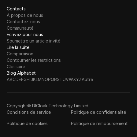
Contacts
À propos de nous
Contactez-nous
Communauté
Écrivez pour nous
Soumettre un article invité
Lire la suite
Comparaison
Contourner les restrictions
Glossaire
Blog Alphabet
A
B
C
D
E
F
G
H
I
J
K
L
M
N
O
P
Q
R
S
T
U
V
W
X
Y
Z
Autre
Copyright© DICloak Technology Limited
Conditions de service
Politique de confidentialité
Politique de cookies
Politique de remboursement