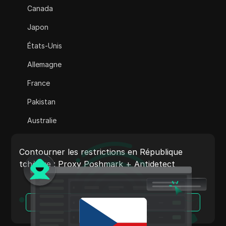
Canada
Adsterra
Japon
AliExpress
États-Unis
Alipay Global
Allemagne
Amazon
France
Amazon DSP
Pakistan
Amazon Prime Vidéo
Australie
Apple Music
Inde
Apple Pay
Contourner les restrictions en République
Italie
tchèque : Proxy Poshmark + Antidetect
ASOS
Pays-Bas
BestBuy
Vietnam
Lire la suite
Binance Pay
Portugal
Bing Annonces