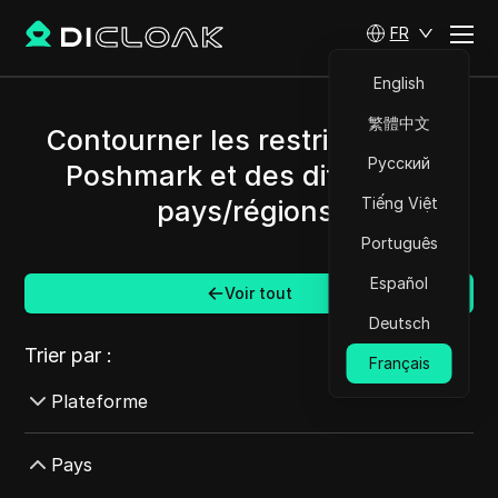
FR
English
繁體中文
Contourner les restrictions de
Русский
Poshmark et des différents
Tiếng Việt
pays/régions.
Português
Español
Voir tout
Deutsch
Trier par :
Français
Plateforme
AdMob
Pays
AdRoll