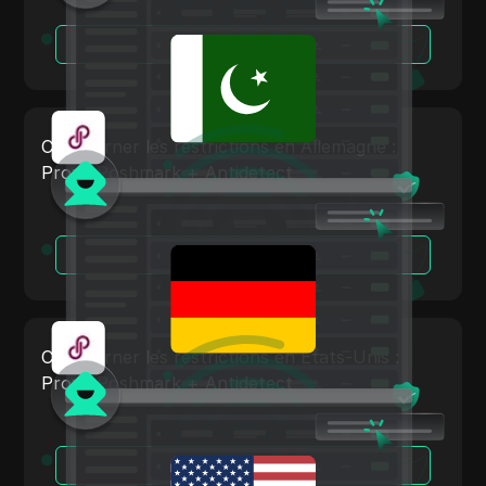
TransferWise
Lire la suite
Tumblr
Twitch
Twitter/X
Contourner les restrictions en Allemagne :
Proxy Poshmark + Antidetect
Upwork
Venmo
Vimeo
Lire la suite
VKontakte
Marché Walmart
Contourner les restrictions en États-Unis :
Wayfair
Proxy Poshmark + Antidetect
WebMoney
WeChat
Lire la suite