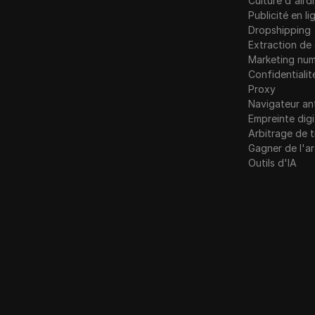
Culture d'aird
LinkedIn
Publicité en li
Norvège
Dropshipping
Annonces Linkedin
Extraction d
Pologne
Media.net
Marketing num
Roumanie
Confidentialit
Moyen
Proxy
Russie
Navigateur an
Mercari
Empreinte digi
Slovaquie
Arbitrage de t
Neteller
Gagner de l'a
Slovénie
Netflix
Outils d'IA
Espagne
Newegg
Suède
OnlyFans
Ukraine
Outbrain
Royaume-Uni
Pandore
Patreon