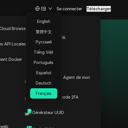
FR
Se connecter
Télécharger
English
 Cloud Browser MCP
繁體中文
des différents
Marché de la RPA
Русский
es API Locales
Tiếng Việt
ment Docker
Português
Español
Contourner les
Quel est le User Agent de mon
restrictions en
navigateur
Deutsch
Espagne : Proxy HBO
Français
Max + Antidetect
Générateur de code 2FA
Lire la suite
Générateur UUID
 web