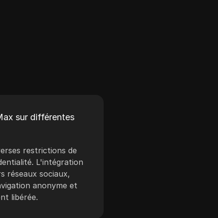
Max sur différentes
rses restrictions de
ntialité. L'intégration
rs réseaux sociaux,
avigation anonyme et
t libérée.