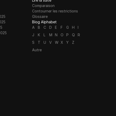
Lire la suite
Comparaison
Contourner les restrictions
025
Glossaire
025
Blog Alphabet
25
A
B
C
D
E
F
G
H
I
2025
J
K
L
M
N
O
P
Q
R
S
T
U
V
W
X
Y
Z
Autre