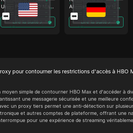
Unis : Proxy HBO Max
Allemagne : Proxy HBO
+ Antidetect
Max + Antidetect
Lire la suite
Lire la suite
roxy pour contourner les restrictions d'accès à HBO 
un moyen simple de contourner HBO Max et d'accéder à dive
ntissant une messagerie sécurisée et une meilleure confide
avec un proxy tiers permet une anti-détection sur plusieu
tronique et autres comptes de plateforme, offrant une n
terrompue pour une expérience de streaming véritablemen