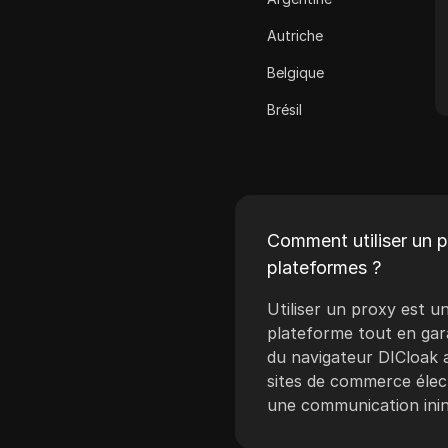
Cash App
Autriche
ClickBank
Belgique
Coinbase
Brésil
Criteo
Bulgarie
Crunchyroll
Croatie
Crypto.com
Chypre
Dailymotion
Comment utiliser un p
République tchèque
plateformes ?
Deezer
Danemark
Utiliser un proxy est 
Discord
Estonie
plateforme tout en gara
Disney+
du navigateur DICloak 
Finlande
sites de commerce élec
eBay
une communication inin
Grèce
Etsy
Hongrie