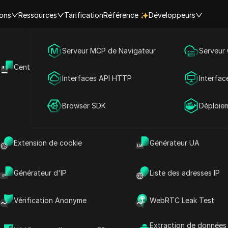
ions
Ressources
Tarification
Référence
Développeurs
Marketing des médias sociaux
Serveur MCP de Navigateur
Serveur
s restrictions de HBO Max et 
Centre d'aide
API Ouverte
Publicité
Interfaces API HTTP
Interfac
pays/régions.
Partage de compte
Browser SDK
Déploie
Contourner les
Contourner les
Extension de cookie
Générateur UA
restrictions en France :
restrictions en Vietnam
Proxy HBO Max +
: Proxy HBO Max +
Antidetect
Antidetect
Générateur d'IP
Liste des adresses IP
Lire la suite
Lire la suite
Vérification Anonyme
WebRTC Leak Test
Extraction de données