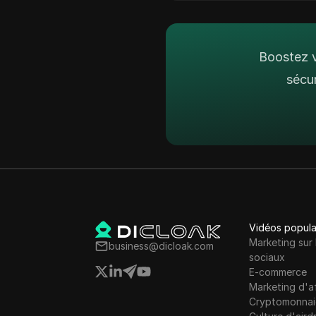
Ezoic
Islande
Facebook
Indonésie
Boostez v
Annonces Facebook
Irlande
sécu
Fiverr
Israël
Google Ads
Corée du Sud
Google Pay
Lettonie
HBO Max
Liechtenstein
Hulu
Lituanie
Instagram
Vidéos popula
Luxembourg
Marketing sur 
Kakaotalk
business@dicloak.com
Malte
sociaux
Lazada
E-commerce
Mexique
Marketing d'af
Ligne
Cryptomonnai
Nouvelle-Zélande