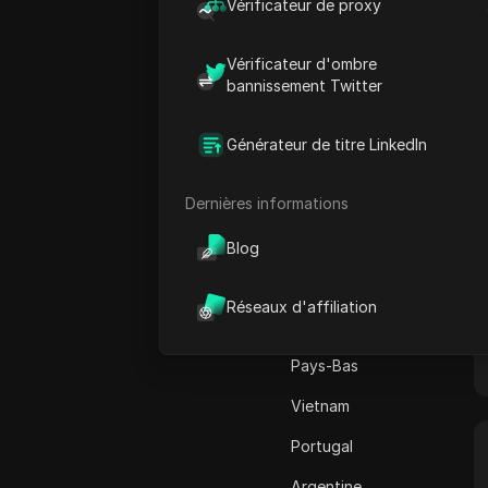
Canada
Vérificateur de proxy
Adsterra
Japon
AliExpress
Vérificateur d'ombre
États-Unis
bannissement Twitter
Alipay Global
Allemagne
Amazon
Générateur de titre LinkedIn
France
Amazon DSP
Dernières informations
Pakistan
Amazon Prime Vidéo
Australie
Blog
Apple Music
Inde
Apple Pay
Réseaux d'affiliation
Italie
ASOS
Pays-Bas
BestBuy
Vietnam
Binance Pay
Portugal
Bing Annonces
Argentine