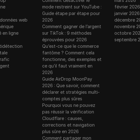
rop
Comment désactiver le
mars 2026
gne
mode restreint sur YouTube :
février 2026
Guide étape par étape pour
janvier 2026
e données web
2026
décembre 2
érique
Comment gagner de l’argent
novembre 2
é en ligne
sur TikTok : 9 méthodes
octobre 20
éprouvées pour 2026
septembre 
tidétection
Qu’est-ce que le commerce
tale
fantôme ? Comment cela
rafic
fonctionne, des exemples et
rgent
ce qu’il faut vraiment en
2026
Guide AirDrop MoonPay
2026 : Que savoir, comment
déclarer et stratégies multi-
comptes plus sûres
Pourquoi vous ne pouvez
pas réussir la vérification
Cloudflare : causes,
corrections et navigation
plus sûre en 2026
Comment partager mon