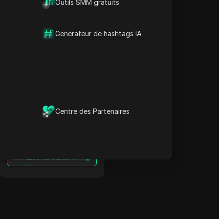
Outils SMM gratuits
Contourner les
restrictions en
Argentine : Proxy HBO
Generateur de hashtags IA
Max + Antidetect
Lire la suite
Contourner les
Centre des Partenaires
restrictions en
Pakistan : Proxy HBO
Max + Antidetect
Lire la suite