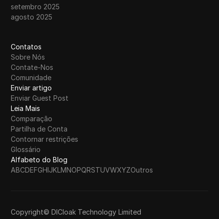
setembro 2025
agosto 2025
Contatos
Sobre Nós
Contate-Nos
Comunidade
Enviar artigo
Enviar Guest Post
Leia Mais
Comparação
Partilha de Conta
Contornar restrições
Glossário
Alfabeto do Blog
A
B
C
D
E
F
G
H
I
J
K
L
M
N
O
P
Q
R
S
T
U
V
W
X
Y
Z
Outros
Copyright© DICloak Technology Limited