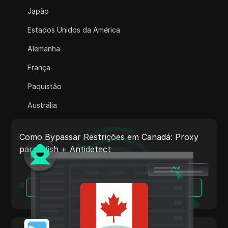
Adsterra
Japão
AliExpress
Estados Unidos da América
Alipay Global
Alemanha
Amazon
França
Amazon DSP
Paquistão
Amazon Prime Video
Austrália
Apple Music
Índia
Apple Pay
Como Bypassar Restrições em Canadá: Proxy
Itália
para Wish + Antidetect
ASOS
Países Baixos
BestBuy
Vietnã
Leia Mais
Binance Pay
Portugal
Bing Ads
Argentina
Cash App