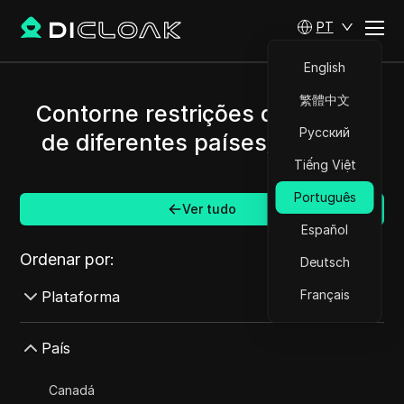
PT
English
繁體中文
Contorne restrições de Wish e
Русский
de diferentes países/regiões.
Tiếng Việt
Português
Ver tudo
Español
Ordenar por:
Deutsch
Français
Plataforma
AdMob
País
AdRoll
Canadá