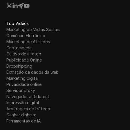
WhatsApp Business
Wish
Top Vídeos
Yahoo Gemini
Marketing de Mídias Sociais
YouTube
Comércio Eletrônico
Marketing de Afiliados
YouTube Premium
Criptomoeda
Cultivo de airdrop
Zalando
Publicidade Online
Dropshipping
Zelle
Extração de dados da web
Marketing digital
Privacidade online
Servidor proxy
Navegador antidetect
Impressão digital
Arbitragem de tráfego
Ganhar dinheiro
Ferramentas de IA