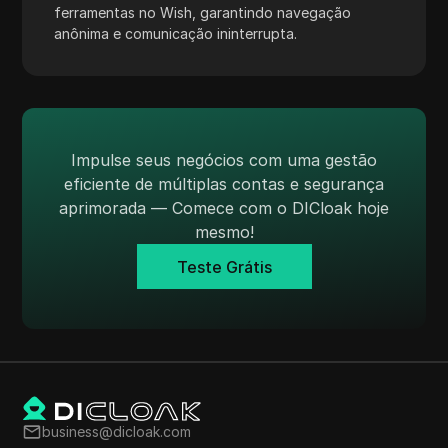
ferramentas no Wish, garantindo navegação
Tumblr
anônima e comunicação ininterrupta.
Twitch
Twitter/X
Upwork
Impulse seus negócios com uma gestão
Venmo
eficiente de múltiplas contas e segurança
Vimeo
aprimorada — Comece com o DICloak hoje
mesmo!
VKontakte
Teste Grátis
Walmart Marketplace
Wayfair
WebMoney
WeChat
Western Union
business@dicloak.com