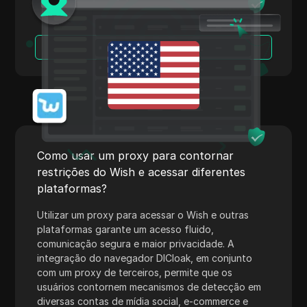
Skrill
Snapchat
Leia Mais
SoundCloud
Spotify
Square
Stripe
Como usar um proxy para contornar
Taboola
restrições do Wish e acessar diferentes
plataformas?
Target
Utilizar um proxy para acessar o Wish e outras
Telegram
plataformas garante um acesso fluido,
TikTok
comunicação segura e maior privacidade. A
integração do navegador DICloak, em conjunto
TikTok Ads
com um proxy de terceiros, permite que os
usuários contornem mecanismos de detecção em
TransferWise
diversas contas de mídia social, e-commerce e