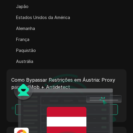
Adsterra
Japão
AliExpress
Estados Unidos da América
Alipay Global
Alemanha
Amazon
França
Amazon DSP
Paquistão
Amazon Prime Video
Austrália
Apple Music
Índia
Apple Pay
Como Bypassar Restrições em Áustria: Proxy
Itália
para AdMob + Antidetect
ASOS
Países Baixos
BestBuy
Vietnã
Leia Mais
Binance Pay
Portugal
Bing Ads
Argentina
Cash App