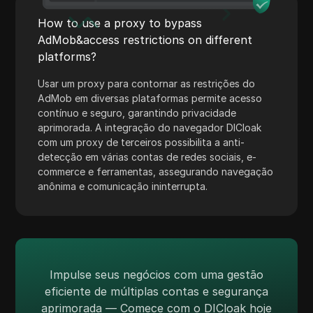
Skrill
How to use a proxy to bypass
Snapchat
AdMob&access restrictions on different
platforms?
SoundCloud
Usar um proxy para contornar as restrições do
Spotify
AdMob em diversas plataformas permite acesso
contínuo e seguro, garantindo privacidade
Square
aprimorada. A integração do navegador DICloak
Stripe
com um proxy de terceiros possibilita a anti-
detecção em várias contas de redes sociais, e-
Taboola
commerce e ferramentas, assegurando navegação
anônima e comunicação ininterrupta.
Target
Telegram
TikTok
TikTok Ads
Impulse seus negócios com uma gestão
eficiente de múltiplas contas e segurança
TransferWise
aprimorada — Comece com o DICloak hoje