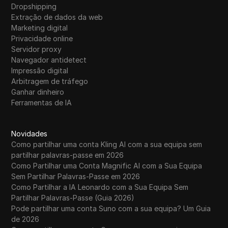
WhatsApp Business
Dropshipping
Extração de dados da web
Wish
Marketing digital
Privacidade online
Yahoo Gemini
Servidor proxy
Navegador antidetect
YouTube
Impressão digital
YouTube Premium
Arbitragem de tráfego
Ganhar dinheiro
Zalando
Ferramentas de IA
Zelle
Novidades
Como partilhar uma conta Kling AI com a sua equipa sem
partilhar palavras-passe em 2026
Como Partilhar uma Conta Magnific AI com a Sua Equipa
Sem Partilhar Palavras-Passe em 2026
Como Partilhar a IA Leonardo com a Sua Equipa Sem
Partilhar Palavras-Passe (Guia 2026)
Pode partilhar uma conta Suno com a sua equipa? Um Guia
de 2026