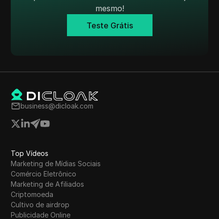
Tumblr
mesmo!
Teste Grátis
Twitch
Twitter/X
Upwork
Venmo
Vimeo
business@dicloak.com
VKontakte
Walmart Marketplace
Wayfair
Top Vídeos
Marketing de Mídias Sociais
WebMoney
Comércio Eletrônico
Marketing de Afiliados
WeChat
Criptomoeda
Cultivo de airdrop
Western Union
Publicidade Online