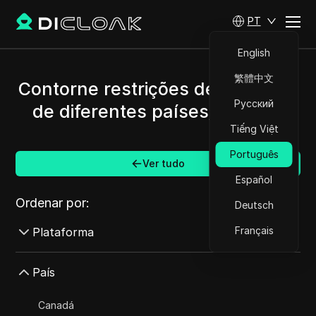
PT
English
繁體中文
Contorne restrições de AdMob e
Русский
de diferentes países/regiões.
Tiếng Việt
Português
Ver tudo
Español
Ordenar por:
Deutsch
Français
Plataforma
AdMob
País
AdRoll
Canadá