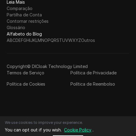
Leia Mais
Comparação
Partilha de Conta
Contornar restrições
Glossário
Alfabeto do Blog
A
B
C
D
E
F
G
H
I
J
K
L
M
N
O
P
Q
R
S
T
U
V
W
X
Y
Z
Outros
Copyright© DICloak Technology Limited
Termos de Serviço
Política de Privacidade
Política de Cookies
Política de Reembolso
We use cookies to improve your experience.
You can opt out if you wish.
Cookie Policy
.