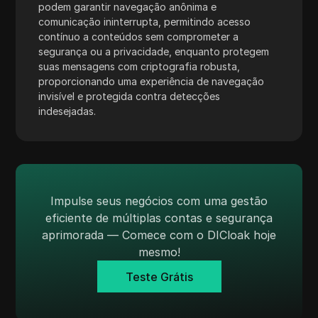
podem garantir navegação anônima e
Skrill
comunicação ininterrupta, permitindo acesso
contínuo a conteúdos sem comprometer a
Snapchat
segurança ou a privacidade, enquanto protegem
SoundCloud
suas mensagens com criptografia robusta,
proporcionando uma experiência de navegação
Spotify
invisível e protegida contra detecções
indesejadas.
Square
Stripe
Taboola
Target
Impulse seus negócios com uma gestão
eficiente de múltiplas contas e segurança
Telegram
aprimorada — Comece com o DICloak hoje
TikTok
mesmo!
Teste Grátis
TikTok Ads
TransferWise