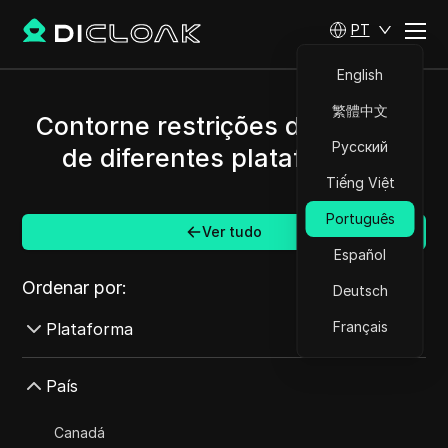
PT
English
繁體中文
Contorne restrições de Israel e
Русский
de diferentes plataformas.
Tiếng Việt
Português
Ver tudo
Español
Ordenar por:
Deutsch
Français
Plataforma
AdMob
País
AdRoll
Canadá