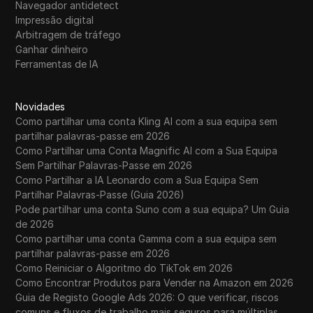
Navegador antidetect
WhatsApp Business
Impressão digital
Wish
Arbitragem de tráfego
Ganhar dinheiro
Yahoo Gemini
Ferramentas de IA
YouTube
Novidades
YouTube Premium
Como partilhar uma conta Kling AI com a sua equipa sem
partilhar palavras-passe em 2026
Zalando
Como Partilhar uma Conta Magnific AI com a Sua Equipa
Zelle
Sem Partilhar Palavras-Passe em 2026
Como Partilhar a IA Leonardo com a Sua Equipa Sem
Partilhar Palavras-Passe (Guia 2026)
Pode partilhar uma conta Suno com a sua equipa? Um Guia
de 2026
Como partilhar uma conta Gamma com a sua equipa sem
partilhar palavras-passe em 2026
Como Reiniciar o Algoritmo do TikTok em 2026
Como Encontrar Produtos para Vender na Amazon em 2026
Guia de Registo Google Ads 2026: O que verificar, riscos
comuns e fluxos de trabalho mais seguros para múltiplas