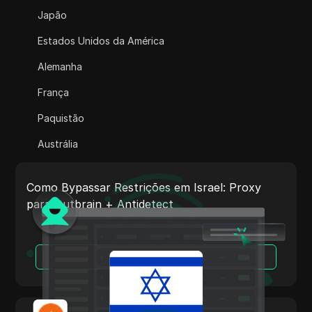
Adsterra
Japão
AliExpress
Estados Unidos da América
Alipay Global
Alemanha
Amazon
França
Amazon DSP
Paquistão
Amazon Prime Video
Austrália
Apple Music
Índia
Apple Pay
Como Bypassar Restrições em Israel: Proxy
Itália
para Outbrain + Antidetect
ASOS
Países Baixos
BestBuy
Vietnã
Leia Mais
Binance Pay
Portugal
Bing Ads
Argentina
Cash App