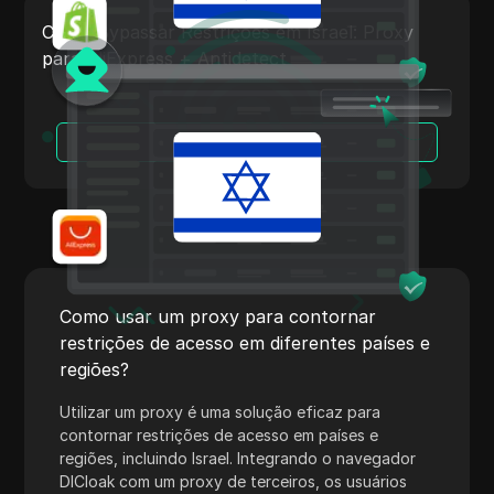
Payoneer
Como Bypassar Restrições em Israel: Proxy
para AliExpress + Antidetect
PayPal
Pinterest
Leia Mais
Pinterest Ads
Poshmark
PropellerAds
Quora
Rakuten
Como usar um proxy para contornar
restrições de acesso em diferentes países e
Reddit
regiões?
Reddit Ads
Utilizar um proxy é uma solução eficaz para
Shopee
contornar restrições de acesso em países e
regiões, incluindo Israel. Integrando o navegador
Shopify
DICloak com um proxy de terceiros, os usuários