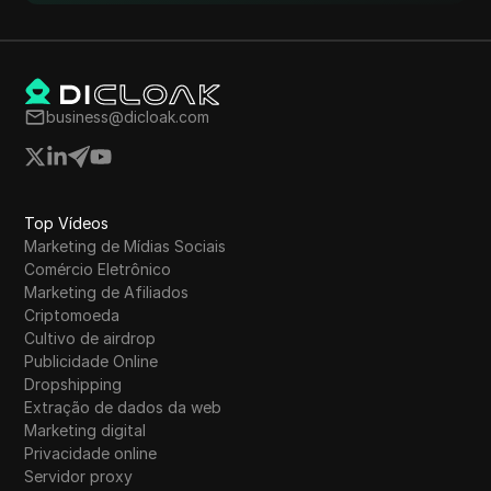
Tumblr
Twitch
Twitter/X
business@dicloak.com
Upwork
Venmo
Vimeo
Top Vídeos
Marketing de Mídias Sociais
VKontakte
Comércio Eletrônico
Marketing de Afiliados
Walmart Marketplace
Criptomoeda
Cultivo de airdrop
Wayfair
Publicidade Online
WebMoney
Dropshipping
Extração de dados da web
WeChat
Marketing digital
Privacidade online
Western Union
Servidor proxy