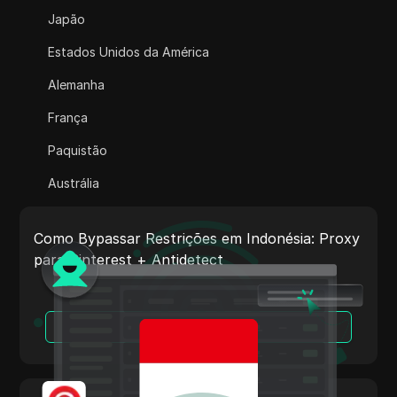
Adsterra
Japão
AliExpress
Estados Unidos da América
Alipay Global
Alemanha
Amazon
França
Amazon DSP
Paquistão
Amazon Prime Video
Austrália
Apple Music
Índia
Apple Pay
Como Bypassar Restrições em Indonésia: Proxy
Itália
para Pinterest + Antidetect
ASOS
Países Baixos
BestBuy
Vietnã
Leia Mais
Binance Pay
Portugal
Bing Ads
Argentina
Cash App