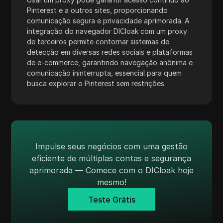
WhatsApp Business
Pinterest e a outros sites, proporcionando
comunicação segura e privacidade aprimorada. A
Wish
integração do navegador DICloak com um proxy
de terceiros permite contornar sistemas de
Yahoo Gemini
detecção em diversas redes sociais e plataformas
YouTube
de e-commerce, garantindo navegação anônima e
comunicação ininterrupta, essencial para quem
YouTube Premium
busca explorar o Pinterest sem restrições.
Zalando
Zelle
Impulse seus negócios com uma gestão
eficiente de múltiplas contas e segurança
aprimorada — Comece com o DICloak hoje
mesmo!
Teste Grátis