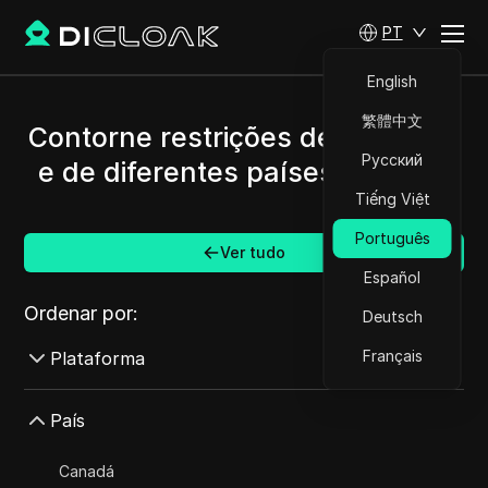
PT
English
繁體中文
Contorne restrições de Pinterest
Русский
e de diferentes países/regiões.
Tiếng Việt
Português
Ver tudo
Español
Ordenar por:
Deutsch
Français
Plataforma
AdMob
País
AdRoll
Canadá