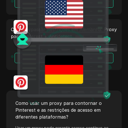
Leia Mais
Tumblr
Twitch
Twitter/X
Como Bypassar Restrições em Alemanha: Proxy
para Pinterest + Antidetect
Upwork
Venmo
Vimeo
Leia Mais
VKontakte
Walmart Marketplace
Wayfair
WebMoney
Como usar um proxy para contornar o
Pinterest e as restrições de acesso em
WeChat
diferentes plataformas?
Western Union
Usar um proxy pode garantir acesso contínuo ao