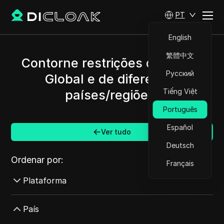
PT
English
繁體中文
Contorne restrições de Alipay
Русский
Global e de diferentes
Tiếng Việt
países/regiões.
Português
Español
Ver tudo
Deutsch
Ordenar por:
Français
Plataforma
AdMob
País
AdRoll