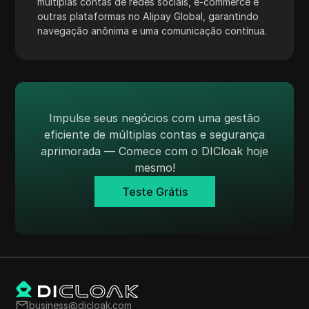
múltiplas contas de redes sociais, e-commerce e
TransferWise
outras plataformas no Alipay Global, garantindo
navegação anônima e uma comunicação contínua.
Tumblr
Twitch
Twitter/X
Upwork
Impulse seus negócios com uma gestão
eficiente de múltiplas contas e segurança
Venmo
aprimorada — Comece com o DICloak hoje
Vimeo
mesmo!
VKontakte
Teste Grátis
Walmart Marketplace
Wayfair
WebMoney
WeChat
business@dicloak.com