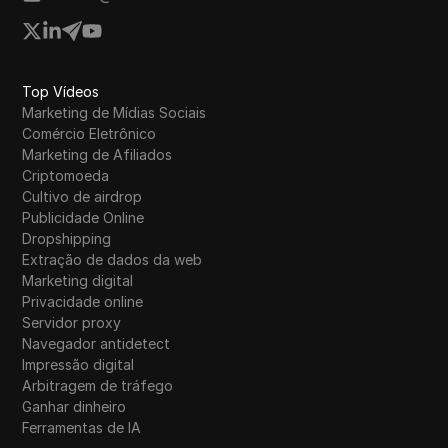
Western Union
WhatsApp Business
Wish
Top Vídeos
Marketing de Mídias Sociais
Yahoo Gemini
Comércio Eletrônico
YouTube
Marketing de Afiliados
Criptomoeda
YouTube Premium
Cultivo de airdrop
Publicidade Online
Zalando
Dropshipping
Extração de dados da web
Zelle
Marketing digital
Privacidade online
Servidor proxy
Navegador antidetect
Impressão digital
Arbitragem de tráfego
Ganhar dinheiro
Ferramentas de IA