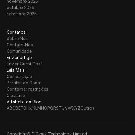
novembro 2025
outubro 2025
setembro 2025
Contatos
Sobre Nós
Contate-Nos
Comunidade
Enviar artigo
Enviar Guest Post
Leia Mais
Comparação
Partilha de Conta
Contornar restrições
Glossário
Alfabeto do Blog
A
B
C
D
E
F
G
H
I
J
K
L
M
N
O
P
Q
R
S
T
U
V
W
X
Y
Z
Outros
Copyright© DICloak Technology Limited