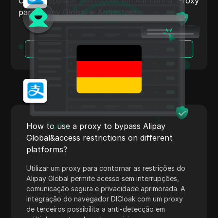
Como Bypassar Restrições em Alemanha: Proxy
Shopify
para Alipay Global + Antidetect
Skrill
Snapchat
Leia Mais
SoundCloud
Spotify
Square
Stripe
How to use a proxy to bypass Alipay
Taboola
Global&access restrictions on different
platforms?
Target
Utilizar um proxy para contornar as restrições do
Telegram
Alipay Global permite acesso sem interrupções,
TikTok
comunicação segura e privacidade aprimorada. A
integração do navegador DICloak com um proxy
TikTok Ads
de terceiros possibilita a anti-detecção em