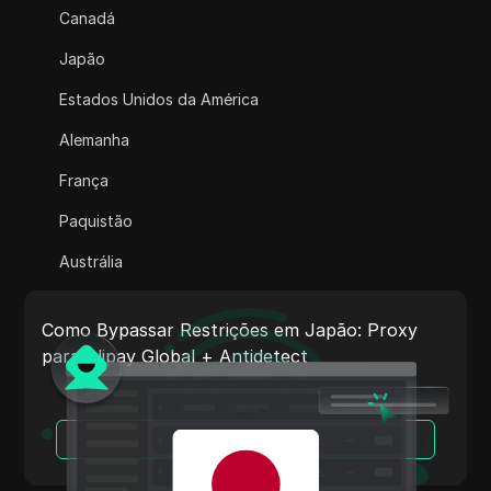
Canadá
Adsterra
Japão
AliExpress
Estados Unidos da América
Alipay Global
Alemanha
Amazon
França
Amazon DSP
Paquistão
Amazon Prime Video
Austrália
Apple Music
Índia
Apple Pay
Como Bypassar Restrições em Japão: Proxy
Itália
para Alipay Global + Antidetect
ASOS
Países Baixos
BestBuy
Vietnã
Leia Mais
Binance Pay
Portugal
Bing Ads