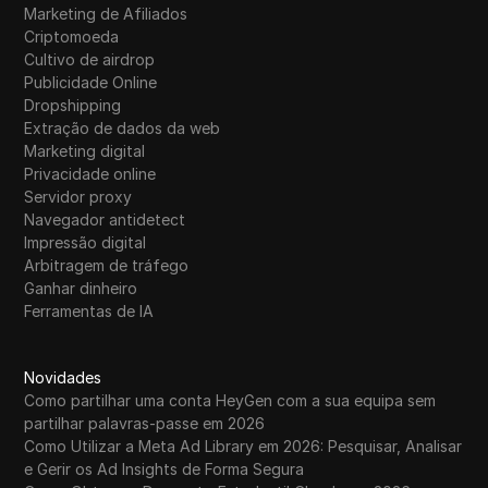
WhatsApp Business
Marketing de Afiliados
Criptomoeda
Wish
Cultivo de airdrop
Publicidade Online
Yahoo Gemini
Dropshipping
Extração de dados da web
YouTube
Marketing digital
YouTube Premium
Privacidade online
Servidor proxy
Zalando
Navegador antidetect
Impressão digital
Zelle
Arbitragem de tráfego
Ganhar dinheiro
Ferramentas de IA
Novidades
Como partilhar uma conta HeyGen com a sua equipa sem
partilhar palavras-passe em 2026
Como Utilizar a Meta Ad Library em 2026: Pesquisar, Analisar
e Gerir os Ad Insights de Forma Segura