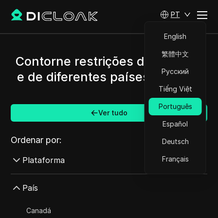
PT
English
繁體中文
Contorne restrições de Disney+
Русский
e de diferentes países/regiões.
Tiếng Việt
Português
Ver tudo
Español
Ordenar por:
Deutsch
Français
Plataforma
AdMob
País
AdRoll
Canadá