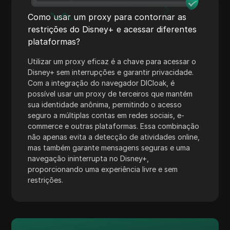
Skrill
Como usar um proxy para contornar as
Snapchat
restrições do Disney+ e acessar diferentes
plataformas?
SoundCloud
Utilizar um proxy eficaz é a chave para acessar o
Spotify
Disney+ sem interrupções e garantir privacidade.
Com a integração do navegador DICloak, é
Square
possível usar um proxy de terceiros que mantém
Stripe
sua identidade anônima, permitindo o acesso
seguro a múltiplas contas em redes sociais, e-
Taboola
commerce e outras plataformas. Essa combinação
não apenas evita a detecção de atividades online,
Target
mas também garante mensagens seguras e uma
navegação ininterrupta no Disney+,
Telegram
proporcionando uma experiência livre e sem
restrições.
TikTok
TikTok Ads
TransferWise