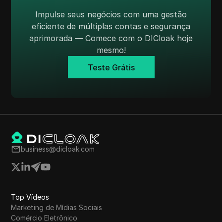
Tumblr
Impulse seus negócios com uma gestão
Twitch
eficiente de múltiplas contas e segurança
aprimorada — Comece com o DICloak hoje
Twitter/X
mesmo!
Upwork
Teste Grátis
Venmo
Vimeo
VKontakte
Walmart Marketplace
business@dicloak.com
Wayfair
WebMoney
WeChat
Top Vídeos
Marketing de Mídias Sociais
Western Union
Comércio Eletrônico