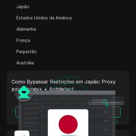
Adsterra
Japão
AliExpress
Estados Unidos da América
Alipay Global
Alemanha
Amazon
França
Amazon DSP
Paquistão
Amazon Prime Video
Austrália
Apple Music
Índia
Apple Pay
Como Bypassar Restrições em Japão: Proxy
Itália
para Disney+ + Antidetect
ASOS
Países Baixos
BestBuy
Vietnã
Leia Mais
Binance Pay
Portugal
Bing Ads
Argentina
Cash App