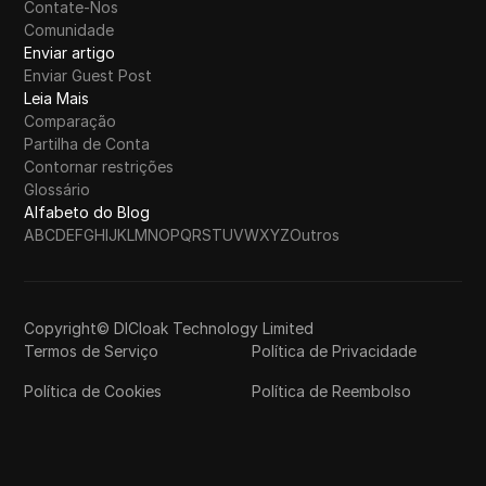
Contate-Nos
Comunidade
Enviar artigo
Enviar Guest Post
Leia Mais
Comparação
Partilha de Conta
Contornar restrições
Glossário
Alfabeto do Blog
A
B
C
D
E
F
G
H
I
J
K
L
M
N
O
P
Q
R
S
T
U
V
W
X
Y
Z
Outros
Copyright© DICloak Technology Limited
Termos de Serviço
Política de Privacidade
Política de Cookies
Política de Reembolso