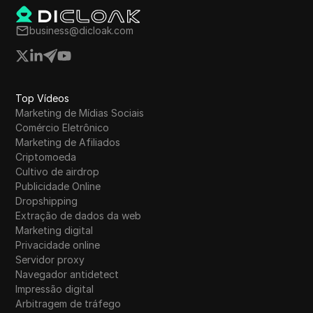
Tumblr
business@dicloak.com
Twitch
Twitter/X
Upwork
Top Vídeos
Marketing de Mídias Sociais
Venmo
Comércio Eletrônico
Vimeo
Marketing de Afiliados
Criptomoeda
VKontakte
Cultivo de airdrop
Publicidade Online
Walmart Marketplace
Dropshipping
Extração de dados da web
Wayfair
Marketing digital
WebMoney
Privacidade online
Servidor proxy
WeChat
Navegador antidetect
Impressão digital
Western Union
Arbitragem de tráfego