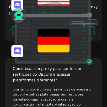
Payoneer
Como Bypassar Restrições em Alemanha: Proxy
para Discord + Antidetect
PayPal
Pinterest
Leia Mais
Pinterest Ads
Poshmark
PropellerAds
Quora
Rakuten
Como usar um proxy para contornar
restrições do Discord e acessar
Reddit
plataformas diferentes?
Reddit Ads
Usar um proxy é uma maneira eficaz de acessar o
Shopee
Discord e outras plataformas sem restrições,
garantindo uma navegação anônima e
Shopify
comunicação ininterrupta. A integração do