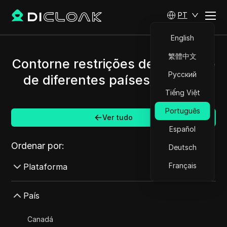
PT
English
繁體中文
Contorne restrições de Discord e
Русский
de diferentes países/regiões.
Tiếng Việt
Português
Ver tudo
Español
Ordenar por:
Deutsch
Français
Plataforma
AdMob
País
AdRoll
Canadá