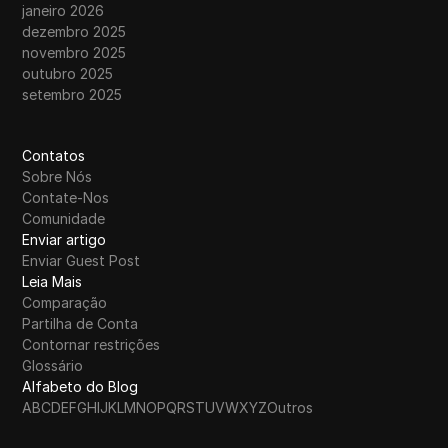
janeiro 2026
dezembro 2025
novembro 2025
outubro 2025
setembro 2025
Contatos
Sobre Nós
Contate-Nos
Comunidade
Enviar artigo
Enviar Guest Post
Leia Mais
Comparação
Partilha de Conta
Contornar restrições
Glossário
Alfabeto do Blog
A
B
C
D
E
F
G
H
I
J
K
L
M
N
O
P
Q
R
S
T
U
V
W
X
Y
Z
Outros