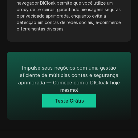
navegador DICloak permite que você utilize um
Skrill
proxy de terceiros, garantindo mensagens seguras
e privacidade aprimorada, enquanto evita a
Snapchat
detecção em contas de redes sociais, e-commerce
SoundCloud
e ferramentas diversas.
Spotify
Square
Stripe
Impulse seus negócios com uma gestão
Taboola
eficiente de múltiplas contas e segurança
aprimorada — Comece com o DICloak hoje
Target
mesmo!
Telegram
Teste Grátis
TikTok
TikTok Ads
TransferWise