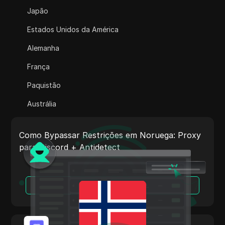
Adsterra
Japão
AliExpress
Estados Unidos da América
Alipay Global
Alemanha
Amazon
França
Amazon DSP
Paquistão
Amazon Prime Video
Austrália
Apple Music
Índia
Apple Pay
Como Bypassar Restrições em Noruega: Proxy
Itália
para Discord + Antidetect
ASOS
Países Baixos
BestBuy
Vietnã
Leia Mais
Binance Pay
Portugal
Bing Ads
Argentina
Cash App