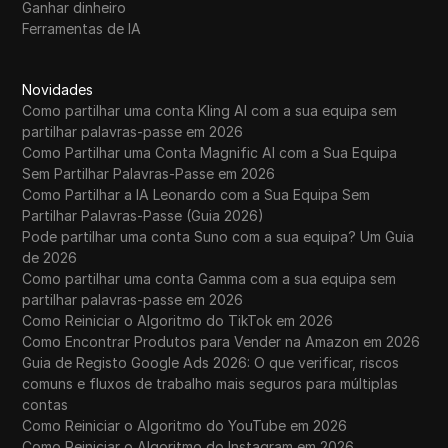
Ganhar dinheiro
WhatsApp Business
Ferramentas de IA
Wish
Yahoo Gemini
Novidades
Como partilhar uma conta Kling AI com a sua equipa sem
YouTube
partilhar palavras-passe em 2026
Como Partilhar uma Conta Magnific AI com a Sua Equipa
YouTube Premium
Sem Partilhar Palavras-Passe em 2026
Como Partilhar a IA Leonardo com a Sua Equipa Sem
Zalando
Partilhar Palavras-Passe (Guia 2026)
Zelle
Pode partilhar uma conta Suno com a sua equipa? Um Guia
de 2026
Como partilhar uma conta Gamma com a sua equipa sem
partilhar palavras-passe em 2026
Como Reiniciar o Algoritmo do TikTok em 2026
Como Encontrar Produtos para Vender na Amazon em 2026
Guia de Registo Google Ads 2026: O que verificar, riscos
comuns e fluxos de trabalho mais seguros para múltiplas
contas
Como Reiniciar o Algoritmo do YouTube em 2026
Como Reiniciar o Algoritmo do Instagram em 2026