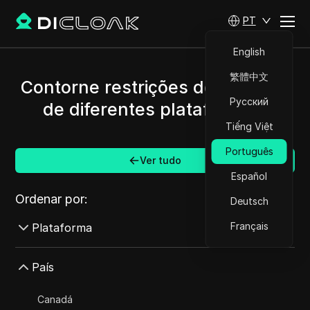
PT
English
繁體中文
Contorne restrições de Chipre e
Русский
de diferentes plataformas.
Tiếng Việt
Português
Ver tudo
Español
Ordenar por:
Deutsch
Français
Plataforma
AdMob
País
AdRoll
Canadá