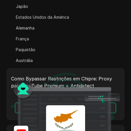
Adsterra
Japão
AliExpress
Estados Unidos da América
Alipay Global
Alemanha
Amazon
França
Amazon DSP
Paquistão
Amazon Prime Video
Austrália
Apple Music
Índia
Apple Pay
Como Bypassar Restrições em Chipre: Proxy
Itália
para YouTube Premium + Antidetect
ASOS
Países Baixos
BestBuy
Vietnã
Leia Mais
Binance Pay
Portugal
Bing Ads
Argentina
Cash App