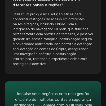
Tumblr
diferentes países e regiões?
Twitch
Utilizar um proxy é uma solução eficaz para
contornar restrições de acesso em diferentes
Twitter/X
países e regiões, incluindo Chipre. Com a
integração do navegador DICloak, que funciona
Upwork
perfeitamente com proxies de terceiros, é possível
Venmo
garantir um acesso tranquilo, comunicação segura
e privacidade aprimorada. Isso permite a detecção
Vimeo
anti-deteção de contas de Chipre, assegurando
uma navegação anônima e comunicação
VKontakte
ininterrupta, tornando a experiência online mais
protegida e acessível.
Walmart Marketplace
Wayfair
WebMoney
WeChat
Impulse seus negócios com uma gestão
eficiente de múltiplas contas e segurança
Western Union
aprimorada — Comece com o DICloak hoje