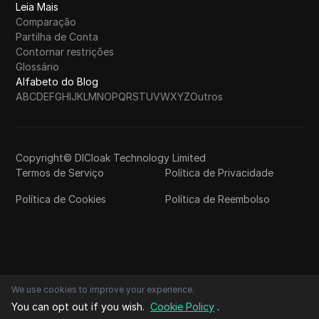
Leia Mais
Comparação
Partilha de Conta
Contornar restrições
Glossário
Alfabeto do Blog
A
B
C
D
E
F
G
H
I
J
K
L
M
N
O
P
Q
R
S
T
U
V
W
X
Y
Z
Outros
Copyright© DICloak Technology Limited
Termos de Serviço
Política de Privacidade
Política de Cookies
Política de Reembolso
We use cookies to improve your experience.
You can opt out if you wish.
Cookie Policy
.