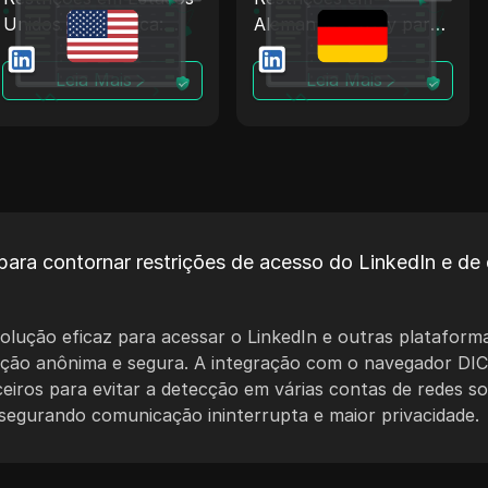
Unidos da América:
Alemanha: Proxy para
Proxy para LinkedIn +
LinkedIn + Antidetect
Antidetect
Leia Mais
Leia Mais
ara contornar restrições de acesso do LinkedIn e de 
lução eficaz para acessar o LinkedIn e outras plataforma
ção anônima e segura. A integração com o navegador DIC
ceiros para evitar a detecção em várias contas de redes s
segurando comunicação ininterrupta e maior privacidade.