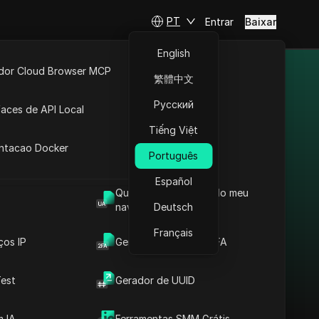
PT
Entrar
Baixar
English
idor Cloud Browser MCP
繁體中文
iferentes
ta
API Aberta
Русский
faces de API Local
Tiếng Việt
 Extensões
antacao Docker
Português
Español
Como Bypassar
Qual é o User Agent do meu
Restrições em Estônia:
navegador
Deutsch
Proxy para LinkedIn +
Français
Antidetect
ços IP
Gerador de Código 2FA
Leia Mais
est
Gerador de UUID
 IA
Ferramentas SMM Grátis