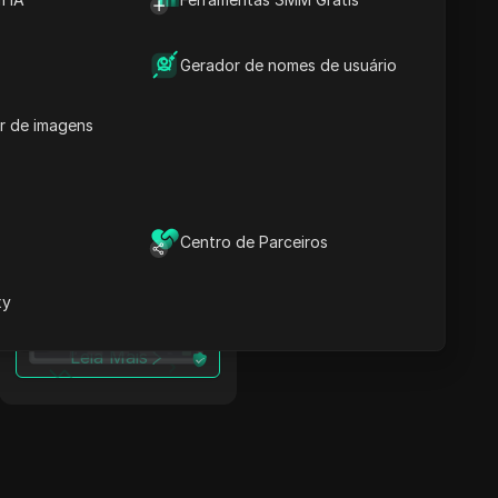
Como Bypassar
Restrições em Japão:
Gerador de nomes de usuário
Proxy para LinkedIn +
Antidetect
r de imagens
Leia Mais
Centro de Parceiros
Como Bypassar
Restrições em
Paquistão: Proxy para
xy
LinkedIn + Antidetect
Leia Mais