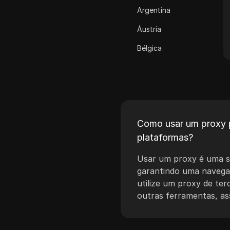
Cash App
Argentina
ClickBank
Áustria
Coinbase
Bélgica
Criteo
Brasil
Crunchyroll
Bulgária
Crypto.com
Croácia
Dailymotion
Como usar um proxy p
Chipre
plataformas?
Deezer
Chéquia
Usar um proxy é uma so
Discord
Dinamarca
garantindo uma navega
Disney+
Estônia
utilize um proxy de ter
outras ferramentas, as
eBay
Finlândia
Etsy
Grécia