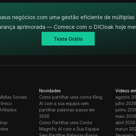
seus negócios com uma gestão eficiente de múltiplas
urança aprimorada — Comece com o DICloak hoje me
Teste Grátis
Novidades
Vídeos em
Mídias Sociais
Como partilhar uma conta Kling
agosto 2
rônico
AI com a sua equipa sem
julho 202
Afiliados
partilhar palavras-passe em
junho 202
2026
maio 202
drop
Como Partilhar uma Conta
abril 2026
nline
Magnific AI com a Sua Equipa
março 20
Sem Partilhar Palavras-Passe
fevereiro