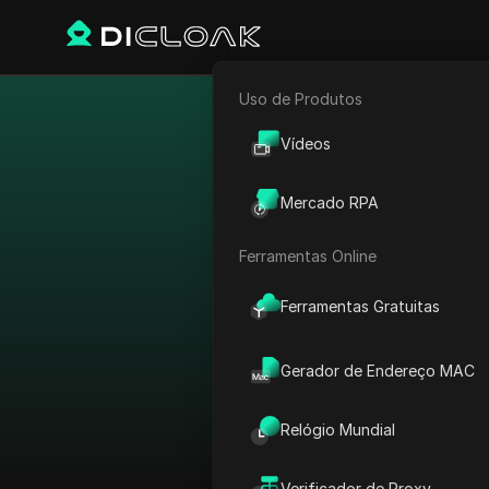
Uso de Produtos
E-commerce
Contorne
Vídeos
Marketing de Afiliados
Mercado RPA
Rastreador Web
Ferramentas Online
Ver tudo
Ferramentas Gratuitas
Ordenar por:
Gerador de Endereço MAC
Plataforma
Relógio Mundial
AdMob
País
AdRoll
Verificador de Proxy