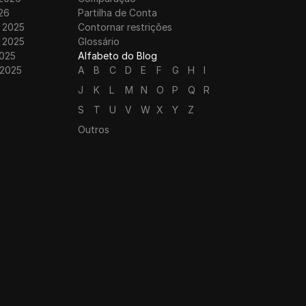
26
Partilha de Conta
 2025
Contornar restrições
 2025
Glossário
025
Alfabeto do Blog
 2025
A
B
C
D
E
F
G
H
I
J
K
L
M
N
O
P
Q
R
S
T
U
V
W
X
Y
Z
Outros