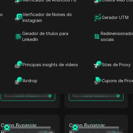
Como Bypassar
Como Bypassar
Restrições em Bulgária:
Restrições em
do
Verificador de Nomes do
Gerador UTM
Proxy para LinkedIn +
Romênia: Proxy para
Instagram
Antidetect
LinkedIn + Antidetect
Gerador de títulos para
Redimensionado
Leia Mais
Leia Mais
LinkedIn
sociais
Principais insights de vídeos
Sites de Proxy
Como Bypassar
Como Bypassar
Restrições em Canadá:
Restrições em Islândia:
Proxy para LinkedIn +
Proxy para LinkedIn +
Airdrop
Cupons de Pro
Antidetect
Antidetect
Leia Mais
Leia Mais
Como Bypassar
Como Bypassar
Restrições em Estados
Restrições em