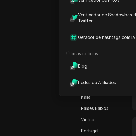
Canadá
Adsterra
Japão
Verificador de Shadowban 
AliExpress
Twitter
Estados Unidos da
Alipay Global
América
Gerador de hashtags com IA
Amazon
Alemanha
Amazon DSP
França
Últimas notícias
Amazon Prime Video
Paquistão
Blog
Apple Music
Austrália
Redes de Afiliados
Apple Pay
Índia
ASOS
Itália
BestBuy
Países Baixos
Binance Pay
Vietnã
Bing Ads
Portugal