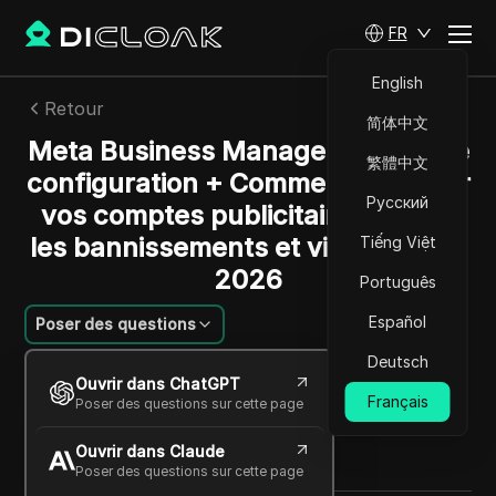
FR
English
Retour
简体中文
Meta Business Manager : Guide de
繁體中文
configuration + Comment protéger
Русский
vos comptes publicitaires contre
les bannissements et violations en
Tiếng Việt
2026
Português
Español
Poser des questions
Deutsch
Michael Johnson
Ouvrir dans ChatGPT
17 juin 2026
9
min de lecture
Français
Poser des questions sur cette page
Partager avec
Ouvrir dans Claude
Copy Link
Poser des questions sur cette page