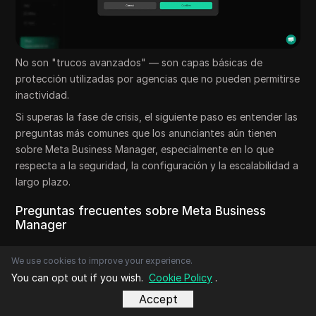
No son "trucos avanzados" — son capas básicas de
protección utilizadas por agencias que no pueden permitirse
inactividad.
Si superas la fase de crisis, el siguiente paso es entender las
preguntas más comunes que los anunciantes aún tienen
sobre Meta Business Manager, especialmente en lo que
respecta a la seguridad, la configuración y la escalabilidad a
largo plazo.
Preguntas frecuentes sobre Meta Business
Manager
¿Para qué se usa Meta Business Manager?
We use cookies to improve your experience.
You can opt out if you wish.
Cookie Policy
.
Meta Business Manager se utiliza para organizar y controlar
tus páginas de Facebook, cuentas de anuncios, píxeles y el
Accept
acceso al equipo en un solo lugar. Ayuda a las empresas a