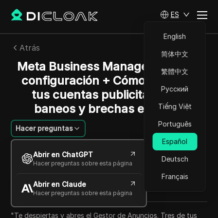
ES
English
Atrás
简体中文
Meta Business Manager: Guía de
繁體中文
configuración + Cómo proteger
Русский
tus cuentas publicitarias de
baneos y brechas en 2026
Tiếng Việt
Português
Hacer preguntas
Español
Michael Johnson
Abrir en ChatGPT
17 jun 2026
8
minuto de lectura
Deutsch
Hacer preguntas sobre esta página
Compartir con
Français
Abrir en Claude
Copy Link
Hacer preguntas sobre esta página
"Te despiertas y abres el Gestor de Anuncios. Tres de tus