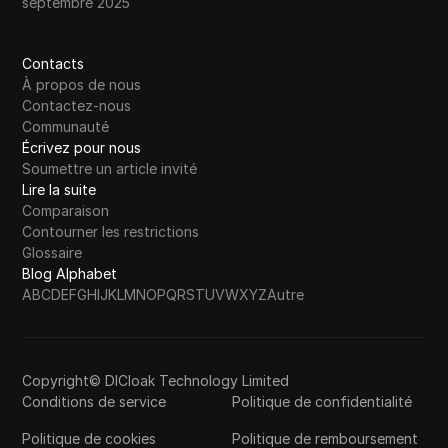
septembre 2025
Contacts
À propos de nous
Contactez-nous
Communauté
Écrivez pour nous
Soumettre un article invité
Lire la suite
Comparaison
Contourner les restrictions
Glossaire
Blog Alphabet
A
B
C
D
E
F
G
H
I
J
K
L
M
N
O
P
Q
R
S
T
U
V
W
X
Y
Z
Autre
Copyright© DICloak Technology Limited
Conditions de service
Politique de confidentialité
Politique de cookies
Politique de remboursement