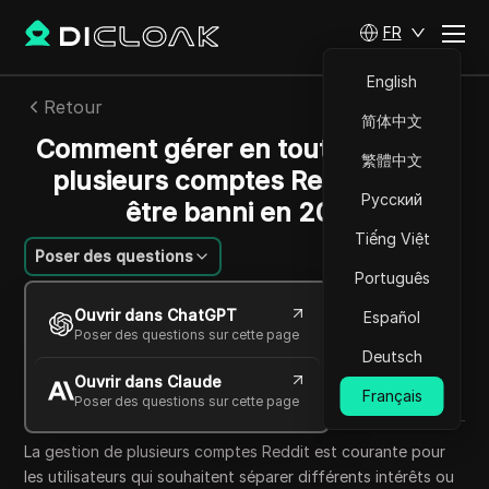
FR
English
Retour
简体中文
Comment gérer en toute sécurité
繁體中文
plusieurs comptes Reddit sans
Русский
être banni en 2025
Tiếng Việt
Poser des questions
Português
Emily Grace
Ouvrir dans ChatGPT
Español
11 oct. 2025
6
min de lecture
Poser des questions sur cette page
Partager avec
Deutsch
Ouvrir dans Claude
Copy Link
Français
Poser des questions sur cette page
La gestion de plusieurs comptes Reddit est courante pour
les utilisateurs qui souhaitent séparer différents intérêts ou