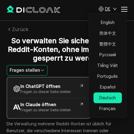
DE
English
Zurück
简体中文
So verwalten Sie sicher mehrere
繁體中文
Reddit-Konten, ohne im Jahr 2025
Русский
gesperrt zu werden
Tiếng Việt
Fragen stellen
Português
Grace
In ChatGPT öffnen
Español
11 Okt. 2025
5
min lesen
Fragen zu dieser Seite stellen
Teilen mit
Deutsch
In Claude öffnen
Copy Link
Français
Fragen zu dieser Seite stellen
Die Verwaltung mehrerer Reddit-Konten ist üblich für
Benutzer, die verschiedene Interessen trennen oder