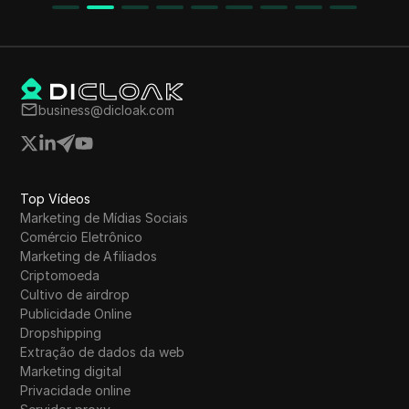
confiável, especialmente para acessar
conteúdo com restrição geográfica e proteger
informações em redes públicas. O texto
também aborda os riscos associados a proxies
gratuitos e fornece respostas a perguntas
business@dicloak.com
frequentes sobre privacidade online.
Top Vídeos
Marketing de Mídias Sociais
Comércio Eletrônico
Marketing de Afiliados
Criptomoeda
Cultivo de airdrop
Publicidade Online
Dropshipping
Extração de dados da web
Marketing digital
Privacidade online