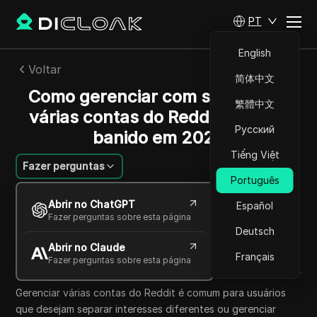
PT
English
Voltar
简体中文
Como gerenciar com segurança
繁體中文
várias contas do Reddit sem ser
Русский
banido em 2025
Tiếng Việt
Fazer perguntas
Português
Emily Grace
Abrir no ChatGPT
Español
11 out 2025
5
min de leitura
Fazer perguntas sobre esta página
Compartilhar com
Deutsch
Abrir no Claude
Copy Link
Français
Fazer perguntas sobre esta página
Gerenciar várias contas do Reddit é comum para usuários
que desejam separar interesses diferentes ou gerenciar