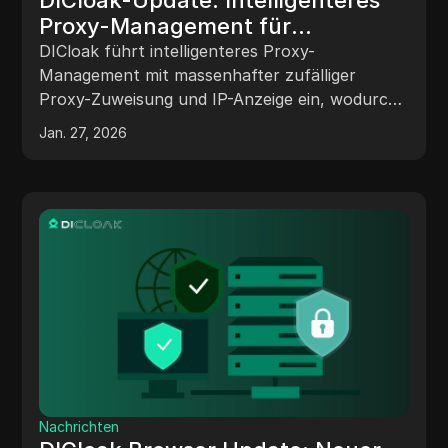
Proxy-Management für
schnellere, sicherere Multi-
DICloak führt intelligenteres Proxy-
Account-Operationen
Management mit massenhafter zufälliger
Proxy-Zuweisung und IP-Anzeige ein, wodurch
Multi-Account-Operationen schneller und
Jan. 27, 2026
sicherer werden.
Nachrichten