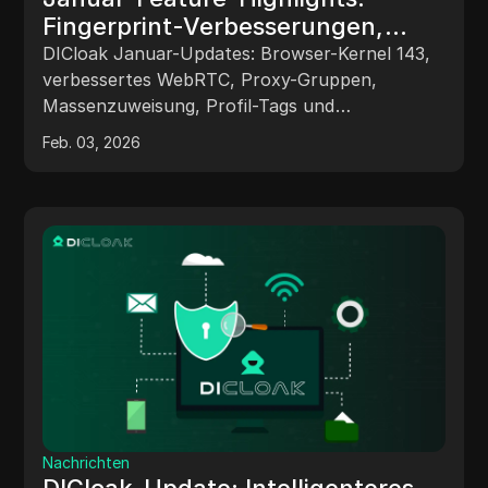
Fingerprint-Verbesserungen,
Proxy-Tools und mehr in DICloak
DICloak Januar-Updates: Browser-Kernel 143,
verbessertes WebRTC, Proxy-Gruppen,
Massenzuweisung, Profil-Tags und
Netzwerkleitungswechsel für flüssigeres
Feb. 03, 2026
Surfen.
Nachrichten
DICloak-Update: Intelligenteres