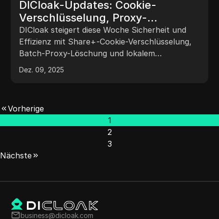
DICloak-Updates: Cookie-
Verschlüsselung, Proxy-
Management und
DICloak steigert diese Woche Sicherheit und
Netzwerkzugang
Effizienz mit Share+-Cookie-Verschlüsselung,
Batch-Proxy-Löschung und lokalem
Netzwerkzugang – plus einem jährlichen 50%-
Dez. 09, 2025
Rabatt.
Vorherige
1
2
3
Nächste
business@dicloak.com