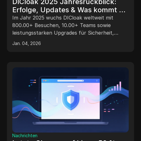
DICloak 2025 Jahresrückblick:
Erfolge, Updates & Was kommt als
Nächstes
Im Jahr 2025 wuchs DICloak weltweit mit
800.00+ Besuchen, 10.00+ Teams sowie
leistungsstarken Upgrades für Sicherheit,
Automatisierung und KI – was den Grundstein
Jan. 04, 2026
für 2026 bereitete.
Nachrichten