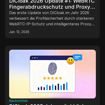
DICloak 2026 Update #1: WebRTC
Fingerabdruckschutz und Proxy-
Gruppenmanagement
Das erste Update von DICloak im Jahr 2026
verbessert die Profilsicherheit durch stärkeren
WebRTC-IP-Schutz und intelligenteres Proxy-
Gruppenmanagement.
Jan. 13, 2026
Nachrichten