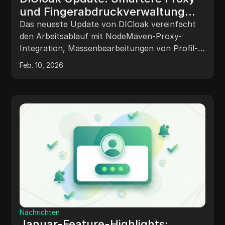
und Fingerabdruckverwaltung
einfach gemacht!
Das neueste Update von DICloak vereinfacht
den Arbeitsablauf mit NodeMaven-Proxy-
Integration, Massenbearbeitungen von Profil-
Kernels und anpassbaren WebGL-
Feb. 10, 2026
Fingerabdrücken für sicherere und schnellere
Multi-Account-Verwaltung.
Nachrichten
Januar-Feature-Highlights: