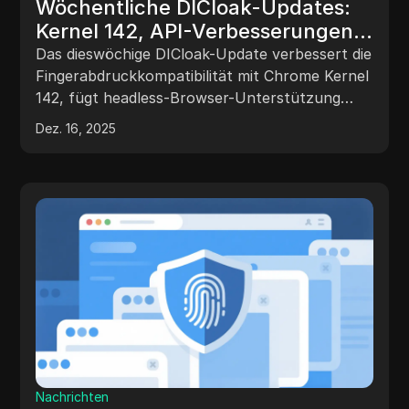
Wöchentliche DICloak-Updates:
Kernel 142, API-Verbesserungen
und Proxy-Integration
Das dieswöchige DICloak-Update verbessert die
Fingerabdruckkompatibilität mit Chrome Kernel
142, fügt headless-Browser-Unterstützung
über die lokale API hinzu und vereinfacht die
Dez. 16, 2025
Proxy-Einrichtung mit IPRoyal- und NetNut-
Integration.
Nachrichten