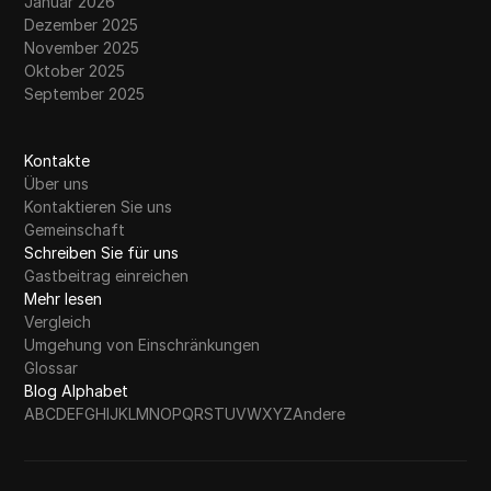
Januar 2026
Dezember 2025
November 2025
Oktober 2025
September 2025
Kontakte
Über uns
Kontaktieren Sie uns
Gemeinschaft
Schreiben Sie für uns
Gastbeitrag einreichen
Mehr lesen
Vergleich
Umgehung von Einschränkungen
Glossar
Blog Alphabet
A
B
C
D
E
F
G
H
I
J
K
L
M
N
O
P
Q
R
S
T
U
V
W
X
Y
Z
Andere