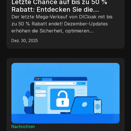
Letzte Chance auf bis zu 50 %
Rabatt: Entdecken Sie die
Dezember-Updates von DICloak
Der letzte Mega-Verkauf von DICloak mit bis
zu 50 % Rabatt endet! Dezember-Updates
erhöhen die Sicherheit, optimieren
Arbeitsabläufe und ermöglichen KI-gesteuerte
Dez. 30, 2025
Multi-Account-Automatisierung.
Nachrichten