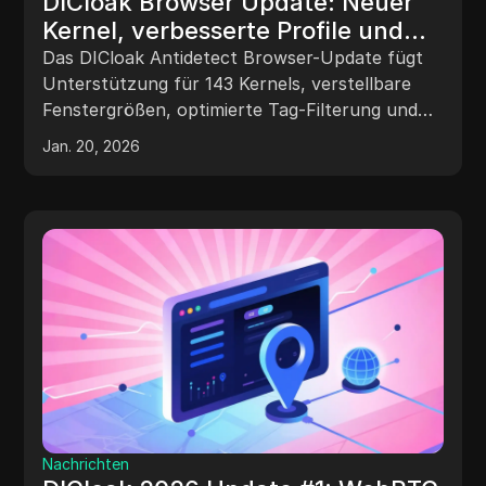
DICloak Browser Update: Neuer
Kernel, verbesserte Profile und
verbesserte Stabilität
Das DICloak Antidetect Browser-Update fügt
Unterstützung für 143 Kernels, verstellbare
Fenstergrößen, optimierte Tag-Filterung und
Netzwerkleitungswechsel für flüssigeres
Jan. 20, 2026
Surfen mit mehreren Konten hinzu.
Nachrichten