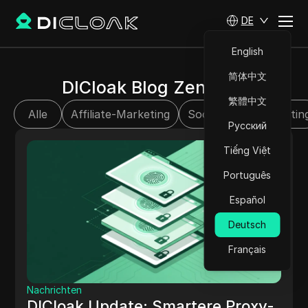
DE
English
简体中文
DICloak Blog Zentrum
繁體中文
Alle
Affiliate-Marketing
Social Media Marketin
Русский
Tiếng Việt
Português
Español
Deutsch
Français
Nachrichten
DICloak Update: Smartere Proxy-