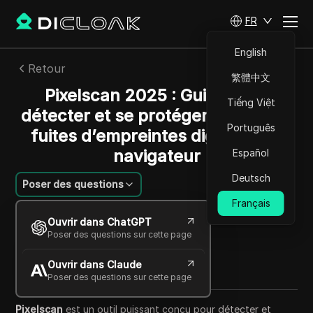
FR
English
Retour
繁體中文
Pixelscan 2025 : Guide pour
Tiếng Việt
détecter et se protéger contre les
Português
fuites d’empreintes digitales du
navigateur
Español
Deutsch
Poser des questions
Français
Lin Zifeng
Ouvrir dans ChatGPT
26 sept. 2025
6
min de lecture
Poser des questions sur cette page
Partager avec
Ouvrir dans Claude
Copy Link
Poser des questions sur cette page
Pixelscan
est un outil puissant conçu pour détecter et