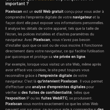
important ?
Pixelscan
est un
outil Web gratuit
conçu pour vous aider à
comprendre l’empreinte digitale de votre
navigateur
et la
façon dont elle peut exposer vos informations personnelles.
Il analyse les détails de votre appareil, tels que la taille de
l’écran, les polices installées et d’autres paramètres du
navigateur. Avec
Pixelscan
, vous n’avez pas besoin
d’installer quoi que ce soit ou de vous inscrire. Il fonctionne
directement dans votre navigateur, ce qui facilite l’utilisation
par quiconque et protège sa
vie privée en ligne
.
Par exemple, lorsque vous visitez un site Web, même après
avoir effacé vos cookies, le site peut toujours vous
reconnaître grâce à
l’empreinte digitale
de votre
navigateur. C’est là
qu’intervient Pixelscan
. Il vous permet
d’effectuer une
analyse d’empreintes digitales
pour
vérifier si
des fuites de confidentialité
, telles que
l’exposition
IP ou les
fuites WebRTC
, se produisent.
Pixelscan
vous montre exactement ce que les sites Web
peuvent voir sur vous, ce qui vous aide à comprendre si
des