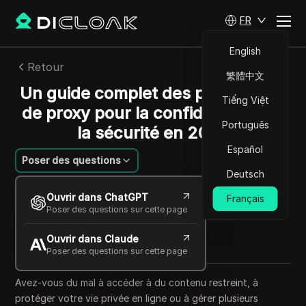
FR
English
Retour
繁體中文
Un guide complet des paramètres
Tiếng Việt
de proxy pour la confidentialité et
Português
la sécurité en 2025
Español
Poser des questions
Deutsch
Alexey Sidorov
Ouvrir dans ChatGPT
Français
27 sept. 2025
6
min de lecture
Poser des questions sur cette page
Partager avec
Ouvrir dans Claude
Copy Link
Poser des questions sur cette page
Avez-vous du mal à accéder à du contenu restreint, à
protéger votre vie privée en ligne ou à gérer plusieurs