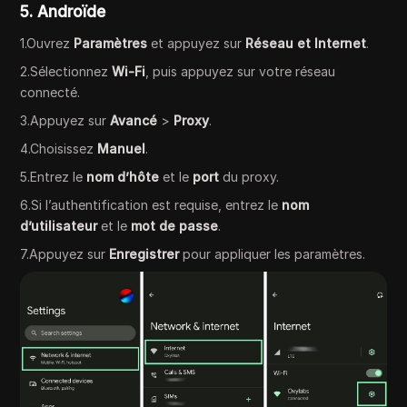
5. Androïde
1.Ouvrez
Paramètres
et appuyez sur
Réseau et Internet
.
2.Sélectionnez
Wi-Fi
, puis appuyez sur votre réseau
connecté.
3.Appuyez sur
Avancé
>
Proxy
.
4.Choisissez
Manuel
.
5.Entrez le
nom d’hôte
et le
port
du proxy.
6.Si l’authentification est requise, entrez le
nom
d’utilisateur
et le
mot de passe
.
7.Appuyez sur
Enregistrer
pour appliquer les paramètres.