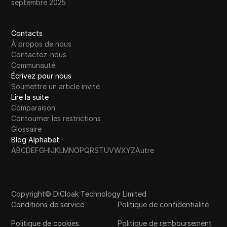
septembre 2025
Contacts
À propos de nous
Contactez-nous
Communauté
Écrivez pour nous
Soumettre un article invité
Lire la suite
Comparaison
Contourner les restrictions
Glossaire
Blog Alphabet
A
B
C
D
E
F
G
H
I
J
K
L
M
N
O
P
Q
R
S
T
U
V
W
X
Y
Z
Autre
Copyright© DICloak Technology Limited
Conditions de service
Politique de confidentialité
Politique de cookies
Politique de remboursement