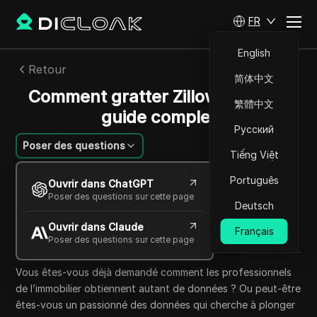
FR
English
Retour
简体中文
Comment gratter Zillow Info : un
繁體中文
guide complet
Русский
Poser des questions
Tiếng Việt
Felipe Moreira
Português
Ouvrir dans ChatGPT
13 juin 2025
6
min de lecture
Poser des questions sur cette page
Deutsch
Partager avec
Ouvrir dans Claude
Copy Link
Français
Poser des questions sur cette page
Vous êtes-vous déjà demandé comment les professionnels
de l’immobilier obtiennent autant de données ? Ou peut-être
êtes-vous un passionné des données qui cherche à plonger