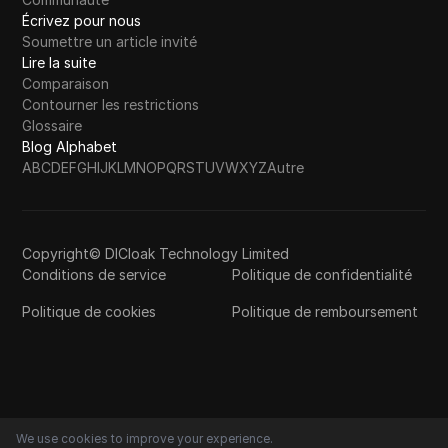
Écrivez pour nous
Soumettre un article invité
Lire la suite
Comparaison
Contourner les restrictions
Glossaire
Blog Alphabet
A
B
C
D
E
F
G
H
I
J
K
L
M
N
O
P
Q
R
S
T
U
V
W
X
Y
Z
Autre
Copyright© DICloak Technology Limited
Conditions de service
Politique de confidentialité
Politique de cookies
Politique de remboursement
We use cookies to improve your experience.