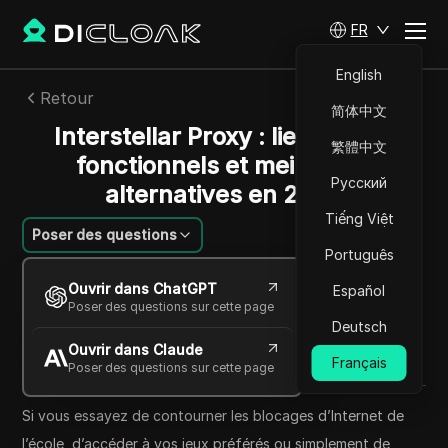
FR
English
Retour
简体中文
Interstellar Proxy : liens proxy
繁體中文
fonctionnels et meilleures
Русский
alternatives en 2025
Tiếng Việt
Poser des questions
Português
Charles Martinez
Ouvrir dans ChatGPT
Español
24 avr. 2025
4
min de lecture
Poser des questions sur cette page
Partager avec
Deutsch
Ouvrir dans Claude
Copy Link
Français
Poser des questions sur cette page
Si vous essayez de contourner les blocages d’Internet de
l’école, d’accéder à vos jeux préférés ou simplement de