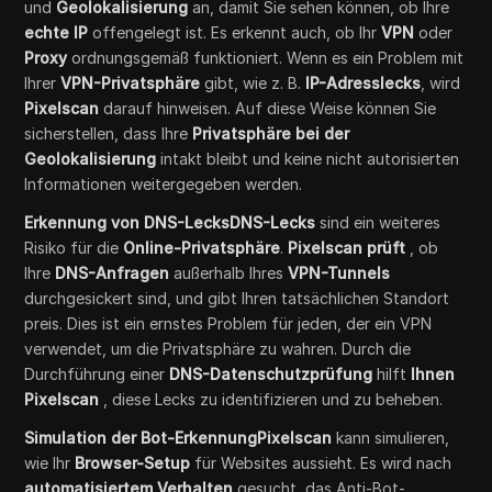
und
Geolokalisierung
an, damit Sie sehen können, ob Ihre
echte IP
offengelegt ist. Es erkennt auch, ob Ihr
VPN
oder
Proxy
ordnungsgemäß funktioniert. Wenn es ein Problem mit
Ihrer
VPN-Privatsphäre
gibt, wie z. B.
IP-Adresslecks
, wird
Pixelscan
darauf hinweisen. Auf diese Weise können Sie
sicherstellen, dass Ihre
Privatsphäre bei der
Geolokalisierung
intakt bleibt und keine nicht autorisierten
Informationen weitergegeben werden.
Erkennung von DNS-LecksDNS-Lecks
sind ein weiteres
Risiko für die
Online-Privatsphäre
.
Pixelscan prüft
, ob
Ihre
DNS-Anfragen
außerhalb Ihres
VPN-Tunnels
durchgesickert sind, und gibt Ihren tatsächlichen Standort
preis. Dies ist ein ernstes Problem für jeden, der ein VPN
verwendet, um die Privatsphäre zu wahren. Durch die
Durchführung einer
DNS-Datenschutzprüfung
hilft
Ihnen
Pixelscan
, diese Lecks zu identifizieren und zu beheben.
Simulation der Bot-ErkennungPixelscan
kann simulieren,
wie Ihr
Browser-Setup
für Websites aussieht. Es wird nach
automatisiertem Verhalten
gesucht, das Anti-Bot-