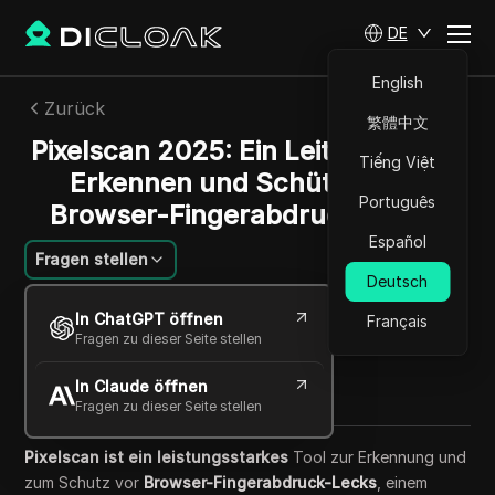
DE
English
Zurück
繁體中文
Pixelscan 2025: Ein Leitfaden zum
Tiếng Việt
Erkennen und Schützen vor
Português
Browser-Fingerabdruck-Lecks
Español
Fragen stellen
Deutsch
Lin Zifeng
In ChatGPT öffnen
Français
26 Sept. 2025
5
min lesen
Fragen zu dieser Seite stellen
Teilen mit
In Claude öffnen
Copy Link
Fragen zu dieser Seite stellen
Pixelscan ist ein leistungsstarkes
Tool zur Erkennung und
zum Schutz vor
Browser-Fingerabdruck-Lecks
, einem