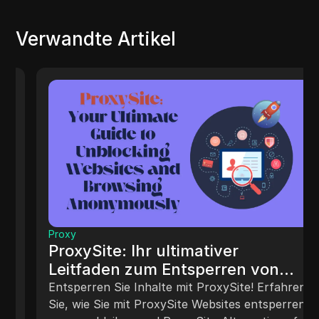
Verwandte Artikel
Proxy
ProxySite: Ihr ultimativer
Leitfaden zum Entsperren von
Websites und zum anonymen
Entsperren Sie Inhalte mit ProxySite! Erfahren
Surfen
Sie, wie Sie mit ProxySite Websites entsperren,