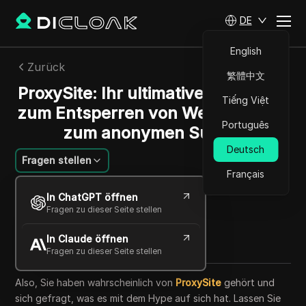
DE
English
Zurück
繁體中文
ProxySite: Ihr ultimativer Leitfaden
Tiếng Việt
zum Entsperren von Websites und
Português
zum anonymen Surfen
Deutsch
Fragen stellen
Français
Li Minghui
In ChatGPT öffnen
29 Mai 2025
8
min lesen
Fragen zu dieser Seite stellen
Teilen mit
In Claude öffnen
Copy Link
Fragen zu dieser Seite stellen
Also, Sie haben wahrscheinlich von
ProxySite
gehört und
sich gefragt, was es mit dem Hype auf sich hat. Lassen Sie