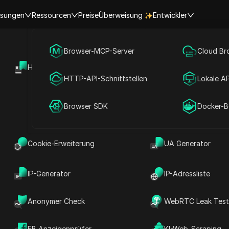
sungen
Ressourcen
Preise
Überweisung
Entwickler
Social Media Marketing
Browser-MCP-Server
Cloud Br
 Sie eine Affiliate-Marketing
Hilfezentrum
Offene API
Werbung
HTTP-API-Schnittstellen
Lokale AP
verdienen Geld mit YouTube S
Konto teilen
Browser SDK
Docker-Be
Amazon Associates
Cookie-Erweiterung
UA Generator
sen
Teilen mit
IP-Generator
IP-Adressliste
Marketings bieten YouTube Shorts und Amazon Associates 
Anonymer Check
WebRTC Leak Tes
ves Einkommen zu generieren. Durch die Kombination von 
FB Anzeigenprüfer
KI-Web-Scraping