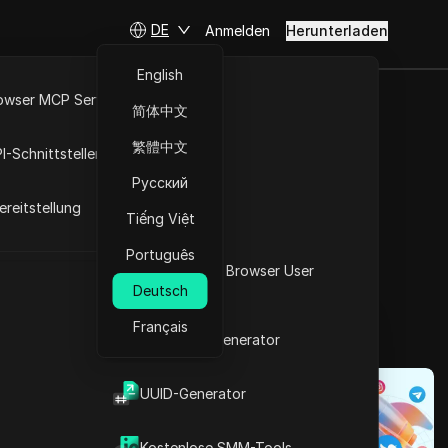
DE
Anmelden
Herunterladen
English
owser MCP Server
简体中文
-Schleife
RPA-Markt
繁體中文
I-Schnittstellen
horts und
Русский
reitstellung
Tiếng Việt
Português
Fragen stellen
Was ist mein Browser User
Deutsch
Agent
In ChatGPT öffnen
Copy Link
Français
Fragen zu dieser Seite stellen
2FA-Code-Generator
In Claude öffnen
eine große
t
UUID-Generator
Fragen zu dieser Seite stellen
kreativen
Kostenlose SMM-Tools