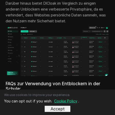
Darüber hinaus bietet DICloak im Vergleich zu einigen
anderen Unblockern eine verbesserte Privatsphäre, da es
verhindert, dass Websites persönliche Daten sammeln, was
den Nutzern mehr Sicherheit bietet.
FAQs zur Verwendung von Entblockern in der
Schule:
We use cookies to improve your experience.
1. Was ist ein Website-Unblocker und wie
You can opt out if you wish.
Cookie Policy
.
funktioniert er in der Schule?
Accept