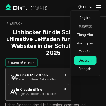
DE
English
Zurück
繁體中文
Unblocker für die Schule: Der
Tiếng Việt
ultimative Leitfaden für entsperrte
Português
Websites in der Schule im Jahr
2025
Español
Deutsch
Fragen stellen
Français
Lin Zifeng
In ChatGPT öffnen
30 Apr. 2025
8
min lesen
Fragen zu dieser Seite stellen
Teilen mit
In Claude öffnen
Copy Link
Fragen zu dieser Seite stellen
Haben Sie schon einmal im Unterricht gesessen und