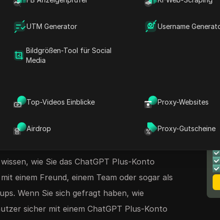
zwischen ChatGPT und ChatGPT Plus oder ob
UTM Generator
Username Generat
o teilen können" immer wieder auftauchen.
tGPT Plus-Rabatt hoffen, sich mit der
Bildgrößen-Tool für Social
Media
lus-Freigabekonten befassen oder einfach nur
n ChatGPT Plus-Konto sicher freigeben
 für Sie da. Wir führen Sie durch die
Top-Videos Einblicke
Proxy-Websites
ie Risiken und, was noch wichtiger ist, durch
iten, wie echte Benutzer die ChatGPT Plus-
Airdrop
Proxy-Gutscheine
D
hne markiert oder gesperrt zu werden.
B
wissen, wie Sie das ChatGPT Plus-Konto
es mit einem Freund, einem Team oder sogar als
ups. Wenn Sie sich gefragt haben, wie
utzer sicher mit einem ChatGPT Plus-Konto