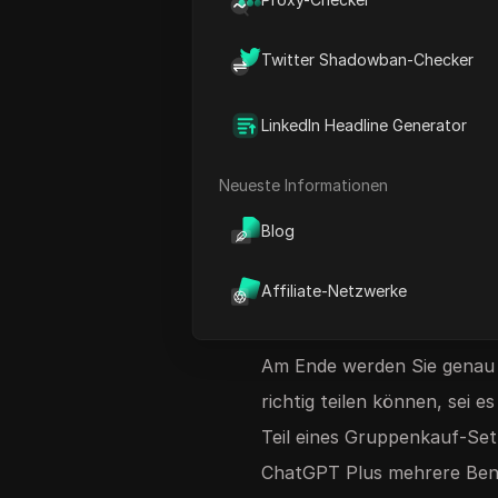
"Was ist der Unterschied 
Twitter Shadowban-Checker
Sie ein ChatGPT Plus-Kont
Egal, ob Sie auf einen Cha
LinkedIn Headline Generator
Einrichtung von ChatGPT P
wissen möchten, wie Sie
ei
Neueste Informationen
können, dieser Leitfaden ist
Blog
wichtigsten Unterschiede, d
die intelligenten Möglichke
Affiliate-Netzwerke
Kontofreigabe verwalten, o
Am Ende werden Sie genau 
richtig teilen können, sei 
Teil eines Gruppenkauf-Set
ChatGPT Plus mehrere Ben