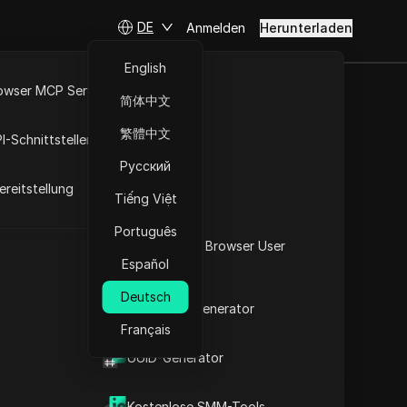
DE
Anmelden
Herunterladen
English
owser MCP Server
简体中文
icher mit
RPA-Markt
繁體中文
I-Schnittstellen
Русский
reitstellung
Tiếng Việt
Fragen stellen
Português
Was ist mein Browser User
In ChatGPT öffnen
Copy Link
Español
Agent
Fragen zu dieser Seite stellen
Deutsch
2FA-Code-Generator
In Claude öffnen
Fragen zu dieser Seite stellen
Français
t
UUID-Generator
Kostenlose SMM-Tools