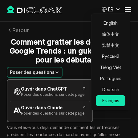
FR
English
Retour
简体中文
Comment gratter les données de
繁體中文
Google Trends : un guide complet
Русский
pour les débutants
Tiếng Việt
Poser des questions
Português
Felipe Moreira
Ouvrir dans ChatGPT
Deutsch
13 juin 2025
9
min de lecture
Poser des questions sur cette page
Partager avec
Français
Ouvrir dans Claude
Copy Link
Poser des questions sur cette page
Vous êtes-vous déjà demandé comment les entreprises
prédisent les tendances du marché avant qu’elles ne se