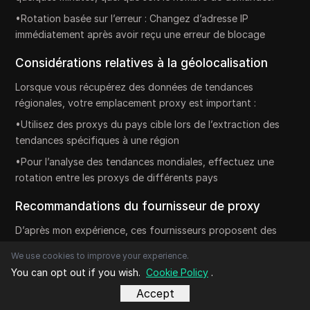
•Rotation basée sur l’erreur : Changez d’adresse IP
immédiatement après avoir reçu une erreur de blocage
Considérations relatives à la géolocalisation
Lorsque vous récupérez des données de tendances
régionales, votre emplacement proxy est important :
•Utilisez des proxys du pays cible lors de l’extraction des
tendances spécifiques à une région
•Pour l’analyse des tendances mondiales, effectuez une
rotation entre les proxys de différents pays
Recommandations du fournisseur de proxy
D’après mon expérience, ces fournisseurs proposent des
proxys fiables pour le scraping de Google Trends :
We use cookies to improve your experience.
•Bright Data : excellents réseaux proxy résidentiels et
You can opt out if you wish.
Cookie Policy
.
mobiles avec un ciblage précis de la localisation
Accept
•IPFLY : Offre un pool massif de 90+ millions d’adresses IP