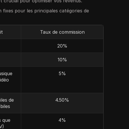
 crucial pour optimiser vos revenus.
 fixes pour les principales catégories de
it
Taux de commission
20%
10%
sique
5%
Vidéo
iles de
4.50%
biles
s que
4%
V)