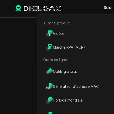
Solut
Tutoriel produit
Retour
E-commerce
Guide
Vidéos
Marketing d'affiliation
Amazon 2
Marché RPA (MCP)
Extraction de données web
Outils en ligne
Outils gratuits
Savannah Westwood
22 août 2025
6
min de
Générateur d'adresse MAC
Avec des millions de produit
Horloge mondiale
de l’une des plus grandes 
monde, le programme d’affi