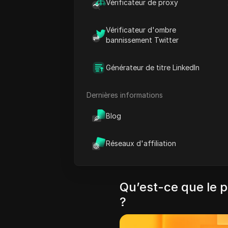
Vérificateur de proxy
uniques à tous ceux qui che
Que vous soyez un blogueu
Vérificateur d'ombre
quelqu’un qui cherche à g
bannissement Twitter
d’affiliation Amazon peut 
l’argent en recommandant d
Générateur de titre LinkedIn
Dans cet article, nous all
d’affiliation Amazon, not
Dernières informations
le programme d’affiliation 
Blog
Amazon. Nous vous propos
vos revenus. Que vous débu
Réseaux d'affiliation
efforts de marketing d’affili
connaissances dont vous a
Qu’est-ce que le 
?