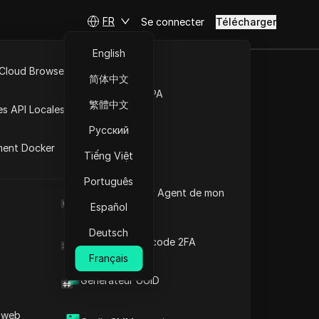
FR
Se connecter
Télécharger
English
 Cloud Browser MCP
简体中文
iation
Marché de la RPA
繁體中文
es API Locales
gagner un
Русский
ment Docker
Tiếng Việt
Português
Poser des questions
Quel est le User Agent de mon
navigateur
Español
Ouvrir dans ChatGPT
Copy Link
Deutsch
Poser des questions sur cette page
Générateur de code 2FA
Français
Ouvrir dans Claude
Générateur UUID
Poser des questions sur cette page
 web