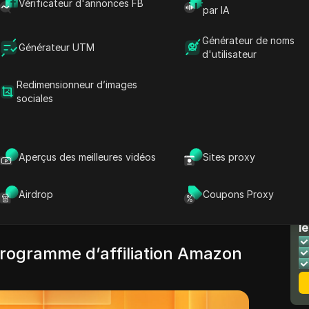
Vérificateur d'annonces FB
rchent à monétiser leur présence en ligne.
par IA
r, un créateur de contenu ou simplement
Générateur de noms
agner un revenu supplémentaire, le programme
Générateur UTM
d'utilisateur
vous fournir un moyen simple de gagner de
es produits auxquels vous croyez.
Redimensionneur d’images
sociales
ons approfondir les aspects clés du programme
amment son fonctionnement, comment rejoindre
Amazon et combien gagnent les affiliés
Aperçus des meilleures vidéos
Sites proxy
erons également des conseils pour augmenter
tiez ou que vous cherchiez à optimiser vos
Airdrop
Coupons Proxy
ation, ce guide vous fournira les outils et les
N
vez besoin.
le
programme d’affiliation Amazon