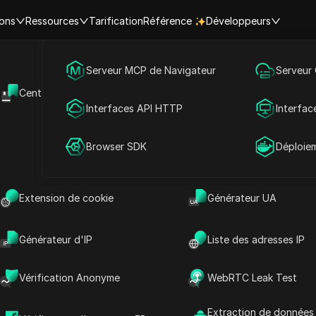
ions
Ressources
Tarification
Référence
Développeurs
Marketing des médias sociaux
Serveur MCP de Navigateur
Serveur
 complet du programme d’affil
Centre d'aide
API Ouverte
Publicité
Interfaces API HTTP
Interfac
025 : comment démarrer et 
Partage de compte
Browser SDK
Déploie
revenu
Extension de cookie
Générateur UA
 lecture
Partager avec
Générateur d'IP
Liste des adresses IP
s disponibles pour la promotion et la crédibilité
Vérification Anonyme
WebRTC Leak Test
plateformes de commerce électronique au
liation d’Amazon offre des opportunités
Extraction de données