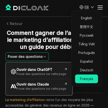
FR
English
Retour
繁體中文
Comment gagner de l’argent avec
Русский
le marketing d’affiliation en 2026 :
Tiếng Việt
un guide pour débutants
Português
Poser des questions
Español
Mariana Santos
Ouvrir dans ChatGPT
Deutsch
16 juin 2026
9
min de lecture
Poser des questions sur cette page
Partager avec
Français
Ouvrir dans Claude
Copy Link
Poser des questions sur cette page
Le marketing d’affiliation
reste l’un des moyens les plus
accessibles de générer des revenus en ligne en 2026 —