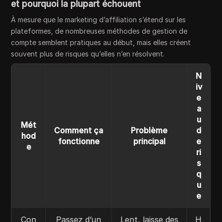
et pourquoi la plupart échouent
À mesure que le marketing d’affiliation s’étend sur les
plateformes, de nombreuses méthodes de gestion de
compte semblent pratiques au début, mais elles créent
souvent plus de risques qu’elles n’en résolvent.
N
iv
e
a
u
Mét
Comment ça
Problème
d
hod
fonctionne
principal
e
e
ri
s
q
u
e
Con
Passez d’un
Lent, laisse des
H