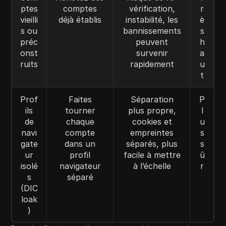
ptes
comptes
vérification,
r
vieilli
déjà établis
instabilité, les
è
s ou
bannissements
s
préc
peuvent
h
onst
survenir
a
ruits
rapidement
u
t
Prof
Faites
Séparation
P
ils
tourner
plus propre,
l
de
chaque
cookies et
u
navi
compte
empreintes
s
gate
dans un
séparés, plus
s
ur
profil
facile à mettre
û
isolé
navigateur
à l’échelle
r
s
séparé
(DIC
loak
)