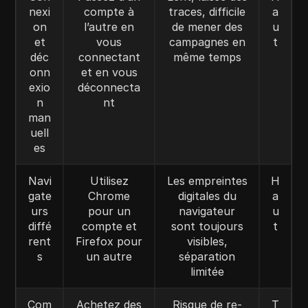
nexi
compte à
traces, difficile
a
on
l’autre en
de mener des
u
et
vous
campagnes en
t
déc
connectant
même temps
onn
et en vous
exio
déconnecta
n
nt
man
uell
es
Navi
Utilisez
Les empreintes
H
gate
Chrome
digitales du
a
urs
pour un
navigateur
u
diffé
compte et
sont toujours
t
rent
Firefox pour
visibles,
s
un autre
séparation
limitée
Com
Achetez des
Risque de re-
T