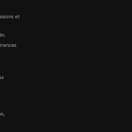
essions et
és.
férences
ui
es,