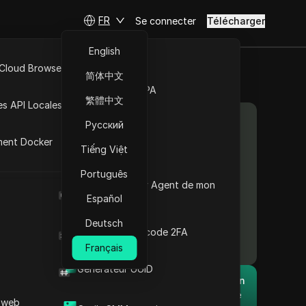
FR
Se connecter
Télécharger
Comprendre le concept
d’empreinte digitale
English
numérique
 Cloud Browser MCP
Comprendre les
简体中文
empreintes digitales
Marché de la RPA
numériques : un exemple
繁體中文
es API Locales
pratique
Contenu
Русский
Méthodes de collecte
d’empreintes digitales
ment Docker
Tiếng Việt
numériques
ifiants
Applications des
férencier
Português
empreintes digitales
Quel est le User Agent de mon
numériques dans la
navigateur
Español
sécurité moderne
s
Protection de votre vie
Deutsch
Générateur de code 2FA
privée
Français
Avantages et
inconvénients de la
Générateur UUID
technologie d’empreintes
Le navigateur anti-détection
digitales numériques
és à
DICloak garde la gestion de
 web
Principes de pratique