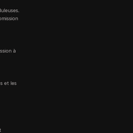
duleuses.
omission
ssion à
s et les
t