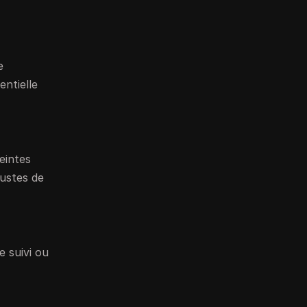
e
entielle
eintes
bustes de
e suivi ou