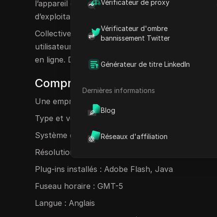
Vérificateur de proxy
l’appareil et au navigateur d’un utilisateur. Ces 
d’exploitation, la résolution de l’écran, les polices
Vérificateur d'ombre
Collectivement, ces caractéristiques créent un prof
bannissement Twitter
utilisateurs sur différents sites Web et session
en ligne. DICloak donne la priorité à la confiden
Générateur de titre LinkedIn
Comprendre les empreintes digit
Dernières informations
Une empreinte digitale numérique peut être comp
Blog
Type et version du navigateur : Chrome 91.0.447
Système d’exploitation : Windows 10
Réseaux d'affiliation
Résolution de l’écran : 1920×1080
Plug-ins installés : Adobe Flash, Java
Fuseau horaire : GMT-5
Langue : Anglais