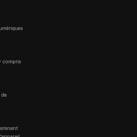
 numériques
y compris
 de
xaminant
’appareil.