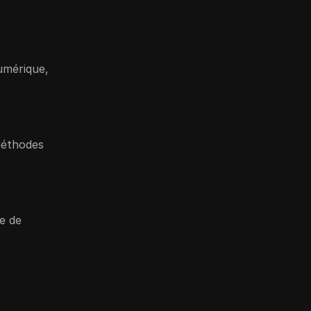
umérique,
 méthodes
e de