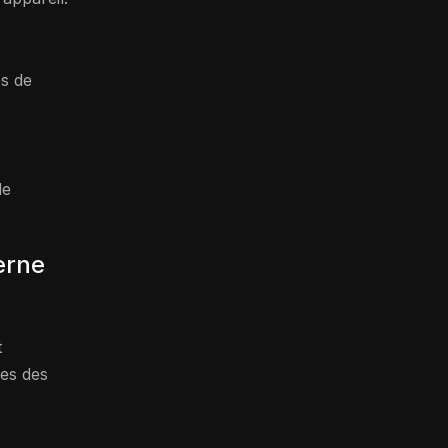
es de
de
erne
t
ces des