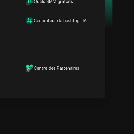
Outils SMM gratuits
vos multiples comptes en
éthique
sécurité et à l'abri des
Informations essentielles
interdictions.
Foire aux questions
 les
Télécharger
Generateur de hashtags IA
résence
complexe.
Centre des Partenaires