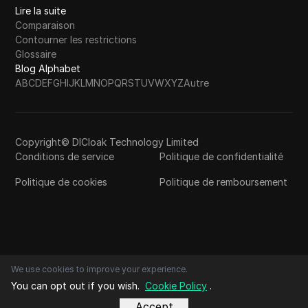
Lire la suite
Comparaison
Contourner les restrictions
Glossaire
Blog Alphabet
A
B
C
D
E
F
G
H
I
J
K
L
M
N
O
P
Q
R
S
T
U
V
W
X
Y
Z
Autre
Copyright© DICloak Technology Limited
Conditions de service
Politique de confidentialité
Politique de cookies
Politique de remboursement
We use cookies to improve your experience.
You can opt out if you wish.
Cookie Policy
.
Accept