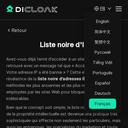
FR
English
Retour
简体中文
繁體中文
Liste noire d'IP
Русский
Avez-vous déjà tenté d’accéder à un site Web et vous êtes
Tiếng Việt
retrouvé avec un message tel que « Accès refusé » ou «
Votre adresse IP a été bannie » ? Cette expérience est
Português
révélatrice de la
liste noire d’adresses IP
, l’une des
Español
méthodes les plus anciennes et les plus répandues
employées par les sites Web pour bloquer les visiteurs
Deutsch
indésirables.
Français
Bien que le concept soit simple, la liste noire contemporaine
de la propriété intellectuelle est devenue une pratique très
sophistiquée qui affecte non seulement les particuliers, mais
aussi les entreprises, les spécialistes du marketing et toute