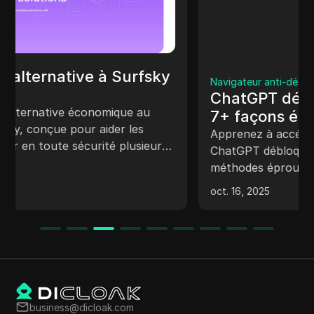
Navigateur anti-détection
ChatGPT débloqué pour l’école :
7+ façons éprouvées d’accéder à
ChatGPT en toute sécurité en
Apprenez à accéder en toute sécurité à
2025
ChatGPT débloqué pour l’école avec des
méthodes éprouvées, garantissant la
confidentialité, la sécurité et une utilisation
oct. 16, 2025
fluide.
business@dicloak.com