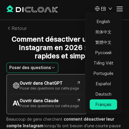
FR
English
Retour
简体中文
Comment désactiver un compte
繁體中文
Instagram en 2026 : étapes
Русский
rapides et simples
Tiếng Việt
Poser des questions
Português
William Davis
Ouvrir dans ChatGPT
Español
29 mai 2026
6
min de lecture
Poser des questions sur cette page
Partager avec
Deutsch
Ouvrir dans Claude
Copy Link
Français
Poser des questions sur cette page
Beaucoup de gens cherchent
comment désactiver leur
compte Instagram
lorsqu’ils ont besoin d’une courte pause