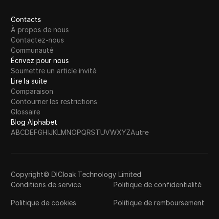
Contacts
À propos de nous
Contactez-nous
Communauté
Écrivez pour nous
Soumettre un article invité
Lire la suite
Comparaison
Contourner les restrictions
Glossaire
Blog Alphabet
A
B
C
D
E
F
G
H
I
J
K
L
M
N
O
P
Q
R
S
T
U
V
W
X
Y
Z
Autre
Copyright© DICloak Technology Limited
Conditions de service
Politique de confidentialité
Politique de cookies
Politique de remboursement