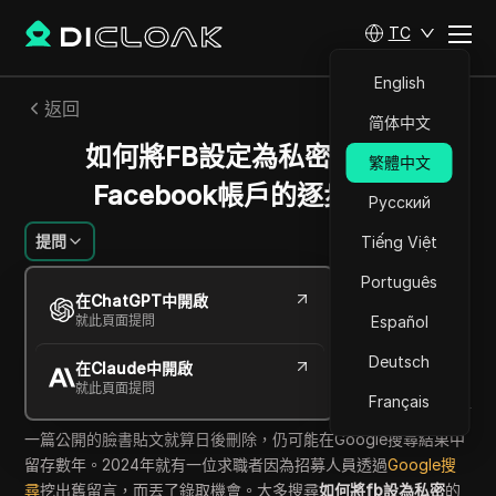
TC
English
返回
简体中文
如何將FB設定為私密：保護
繁體中文
Facebook帳戶的逐步指南
Русский
提問
Tiếng Việt
Português
William Davis
在ChatGPT中開啟
2026年6月
12
分鐘 閱讀
就此頁面提問
Español
分享給
Deutsch
在Claude中開啟
Copy Link
就此頁面提問
Français
一篇公開的臉書貼文就算日後刪除，仍可能在Google搜尋結果中
留存數年。2024年就有一位求職者因為招募人員透過
Google搜
尋
挖出舊留言，而丟了錄取機會。大多搜尋
如何將fb設為私密
的