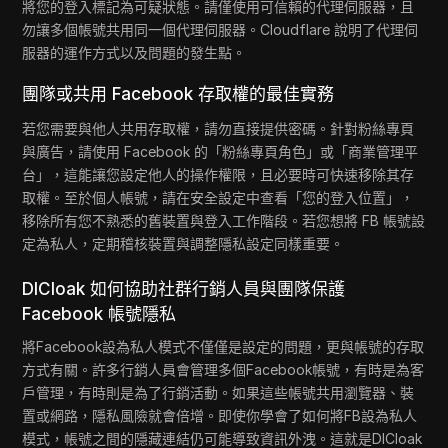
將您的登入標記為可疑狀態。請僅使用可信賴的代理伺服器，且
勿讓多個帳號共用同一個代理伺服器。Cloudflare 說明了代理伺
服器的運作方式以及問題的發生點。
團隊或共用 Facebook 存取權的最佳實務
若您需要與他人共用存取權，請勿直接提供密碼。針對粉絲專頁
與廣告，請使用 Facebook 的「粉絲專頁角色」或「商業管理平
台」，這能讓您設定他人的操作權限，且必要時可快速移除其存
取權。至於個人帳號，請在安全設定中查看「您的登入位置」，
移除所有您不熟悉的舊裝置與登入工作階段。若您想將 FB 帳號設
定為私人，定期稽核裝置與調整隱私設定同樣重要。
DICloak 如何協助社群行銷人員與團隊保護
Facebook 帳號隱私
將Facebook設為私人模式不僅僅是設定的問題，更與帳號的存取
方式有關。許多行銷人員會管理多個Facebook帳號，有時是為客
戶管理，有時則是為了行銷活動。如果這些帳號共用瀏覽器、裝
置或網路，隱私風險就會倍增。即使你學會了如何將FB設為私人
模式，帳號之間的隱藏連結仍可能導致資訊外洩。這就是DICloak