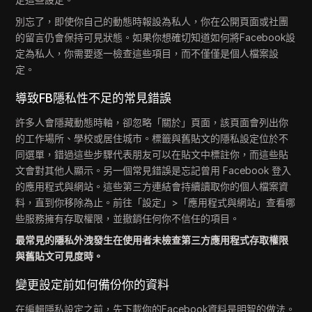
別忘了，即使你自己的動態時報設為私人，你在公開頁面或社團
的留言仍會保持可見狀態。如果你想確切知道如何將Facebook設
定為私人，你需要逐一檢查這些項目，而不僅僅是個人檔案設
定。
導致FB隱私性不足的常見錯誤
許多人會隱藏動態時軸，卻忽略「關於」頁面，該頁面會列出你
的工作場所、學校或居住城市。標籤與舊貼文的隱私設定位於不
同選單，錯過這些步驟代表朋友可以在貼文中標註你，而這些貼
文會對其他人顯示。另一個常見錯誤是忘記曾用 Facebook 登入
的應用程式與網站。這些第三方連結會持續讀取你的個人檔案資
料，直到你移除為止。前往「設定」>「應用程式與網站」查看哪
些服務擁有存取權限，並撤銷任何你不信任的項目。
最常見的隱私外洩發生在使用者未檢查第三方應用程式存取權限
與舊貼文可見度時。
變更設定前如何備份你的資料
在編輯隱私設定之前，先下載你的Facebook資料是明智的做法。