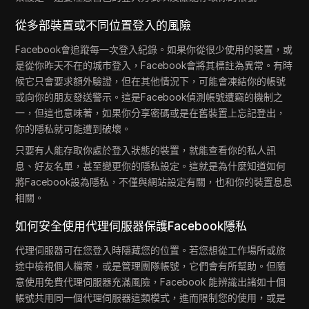
從多部裝置或不同位置登入的風險
Facebook會追蹤每一次登入紀錄。如果你從很少使用的裝置，或
是從你昨天不在的城市登入，Facebook會將其標註為異常。有時
候它只會要求額外驗證，但在其他情況下，可能會凍結你的帳號
或向你的朋友發送警示。這是Facebook偵測帳號遭竊的機制之
一，但這也意味著，如果你分享密碼或是在舊裝置上忘記登出，
你的隱私就可能遭到破壞。
只要有人能存取你處於登入狀態的裝置，就能查看你的私人訊
息、好友名單，甚至變更你的隱私設定。這就是為什麼知道如何
將Facebook設為隱私，不僅與網站設定有關，也和你的裝置息息
相關。
如何安全使用代理伺服器保護Facebook隱私
代理伺服器可在您登入時隱藏您的位置。若您想從工作場所或旅
途中檢視個人檔案，或是管理團隊帳號，它們會有所幫助。但隨
意使用免費代理伺服器充滿風險，Facebook 能辨識出諸如十個
帳號共用同一個代理伺服器這類模式，進而限制您的使用，或是