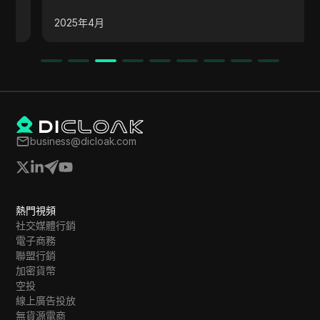
供了常見問題的解答，幫助用戶更好地理解流量生成
2025年4月
的過程。
business@dicloak.com
熱門視頻
社交媒體行銷
電子商務
聯盟行銷
加密貨幣
空投
線上廣告投放
無貨源電商