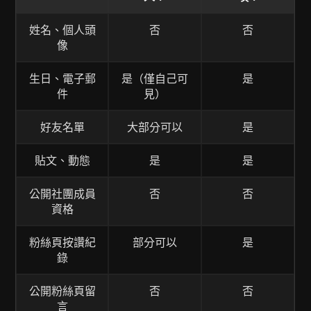
姓名、個人頭
否
否
像
生日、電子郵
是（僅自己可
是
件
見）
好友名單
大部分可以
是
貼文、動態
是
是
公開社團成員
否
否
資格
粉絲頁按讚紀
部分可以
是
錄
公開粉絲頁留
否
否
言