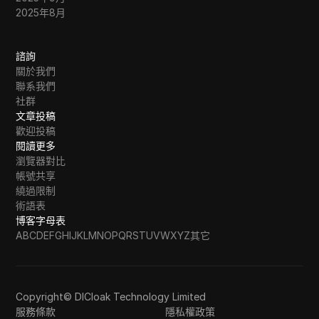
2025年8月
諮詢
關於我們
聯系我們
社群
文章投稿
歡迎投稿
閱讀更多
瀏覽器對比
帳號共享
繞過限制
術語表
博客字母表
A
B
C
D
E
F
G
H
I
J
K
L
M
N
O
P
Q
R
S
T
U
V
W
X
Y
Z
其它
Copyright© DICloak Technology Limited
服務條款
隱私權政策