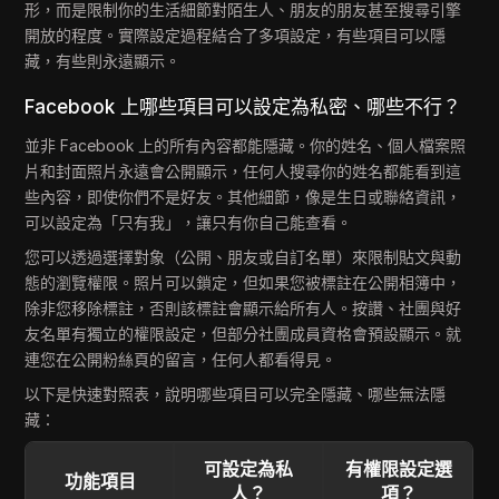
形，而是限制你的生活細節對陌生人、朋友的朋友甚至搜尋引擎
開放的程度。實際設定過程結合了多項設定，有些項目可以隱
藏，有些則永遠顯示。
Facebook 上哪些項目可以設定為私密、哪些不行？
並非 Facebook 上的所有內容都能隱藏。你的姓名、個人檔案照
片和封面照片永遠會公開顯示，任何人搜尋你的姓名都能看到這
些內容，即使你們不是好友。其他細節，像是生日或聯絡資訊，
可以設定為「只有我」，讓只有你自己能查看。
您可以透過選擇對象（公開、朋友或自訂名單）來限制貼文與動
態的瀏覽權限。照片可以鎖定，但如果您被標註在公開相簿中，
除非您移除標註，否則該標註會顯示給所有人。按讚、社團與好
友名單有獨立的權限設定，但部分社團成員資格會預設顯示。就
連您在公開粉絲頁的留言，任何人都看得見。
以下是快速對照表，說明哪些項目可以完全隱藏、哪些無法隱
藏：
可設定為私
有權限設定選
功能項目
人？
項？