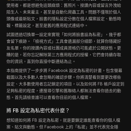
使用者，都是想避免這類麻煩：舊照片、按讚內容或留言外洩給
陌生人、未來雇主，甚至是自動化爬蟲工具。問題不僅限於個人
頭像或最新貼文，臉書的隱私設定分散在個人檔案設定、動態時
報、標籤設定，甚至是舊的應用程式連結中。
試圖透過切換單一設定來實現「如何將臉書設為私密」，幾乎都
會留下痕跡。「檢視方式」工具會遺漏部分細節，就算你隱藏好
友名單，你的按讚內容或社團成員資格仍可能處於公開狀態。更
糟的是，若你忘記解除第三方應用程式的授權，它們會持續存取
你的資訊，直到你直接中斷連結為止。
本指南提供了一步步將 Facebook 設定為私密的計畫，包含螢幕
截圖以及大多數人會忽略的確認步驟。你將清楚看到要更改哪些
設定、大多數使用者忘記鎖定的項目，以及如何將 FB 帳戶設定到
足夠私密的程度，連搜尋引擎和舊聯絡人都無法查看你過去的動
態。首先請檢查誰可以查看你目前的個人檔案。
將 FB 設定為私密代表什麼？
想知道如何將 FB 設定為私密，就是要鎖定誰能查看你的個人檔
案、貼文與動態。但 Facebook 上的「私密」並不代表完全隱