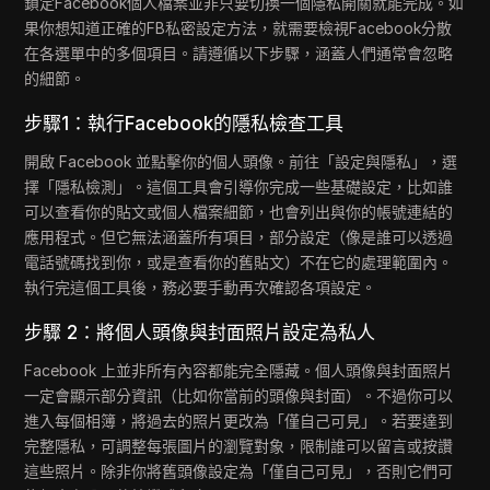
鎖定Facebook個人檔案並非只要切換一個隱私開關就能完成。如
果你想知道正確的FB私密設定方法，就需要檢視Facebook分散
在各選單中的多個項目。請遵循以下步驟，涵蓋人們通常會忽略
的細節。
步驟1：執行Facebook的隱私檢查工具
開啟 Facebook 並點擊你的個人頭像。前往「設定與隱私」，選
擇「隱私檢測」。這個工具會引導你完成一些基礎設定，比如誰
可以查看你的貼文或個人檔案細節，也會列出與你的帳號連結的
應用程式。但它無法涵蓋所有項目，部分設定（像是誰可以透過
電話號碼找到你，或是查看你的舊貼文）不在它的處理範圍內。
執行完這個工具後，務必要手動再次確認各項設定。
步驟 2：將個人頭像與封面照片設定為私人
Facebook 上並非所有內容都能完全隱藏。個人頭像與封面照片
一定會顯示部分資訊（比如你當前的頭像與封面）。不過你可以
進入每個相簿，將過去的照片更改為「僅自己可見」。若要達到
完整隱私，可調整每張圖片的瀏覽對象，限制誰可以留言或按讚
這些照片。除非你將舊頭像設定為「僅自己可見」，否則它們可