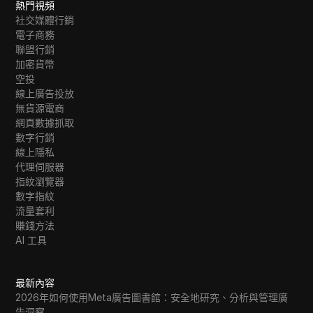
熱門視頻
社交媒體行銷
電子商務
聯盟行銷
加密貨幣
空投
線上廣告投放
無貨源電商
網頁數據抓取
數字行銷
線上隱私
代理伺服器
指紋瀏覽器
數字指紋
流量套利
賺錢方法
AI 工具
最新內容
2026年如何使用Meta廣告圖書館：安全地研究、分析與管理廣
告洞察