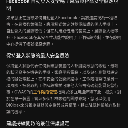
Facebook 自動登入安全嗎？風險與智慧安全設定說
明
如果您正在搜尋如何自動登入Facebook，請將速度視為一種取
捨。在具備強鎖螢幕、應用程式鎖定與雙重驗證的個人手機上，
自動登入的風險較低；但在共用或借用的裝置上，風險會大幅攀
升。Facebook在其安全性功能中說明了工作階段控制，並在說明
中心提供了帳號復原步驟。
保持登入狀態的最大安全風險
保持登入狀態代表任何解鎖您裝置的人都能開啟您的帳號，最糟
的狀況發生在遺失的手機、家庭平板電腦，以及儲存瀏覽器設定
檔的辦公電腦上。在不安全的公開網路中，工作階段竊取是另一
項風險，被竊取的工作階段權杖可讓他人無需密碼就能冒充您行
事。OWASP的
工作階段管理
指南以淺白用語解釋了此一概念。對
於在單一裝置上管理多個社群帳號的團隊來說，您可以使用
DICloak來分離瀏覽器設定檔與成員權限，藉此降低跨帳號存取錯
誤的機率。
建議持續開啟的最佳保護設定