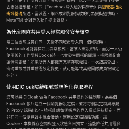
慢，而是工作階段混雜、突發驗證機制，以及一次倉促操作後失
去帳號控制權。如同《Facebook登入驗證與警示》與
瀏覽器指紋
辨識基礎
所述，當裝置、網路或瀏覽器指紋的行為變動過快時，
Meta可能會對登入動作提出質疑。
為什麼團隊共用登入經常觸發安全檢查
當三位團隊成員在同一天從不同城市登入同一個帳號時，
Facebook可能會標註此異常模式。當某人重設密碼，而另一人仍
使用舊的工作階段Cookie時，也會發生同樣的問題。權限雜亂會
讓情況更糟：如果所有人都擁有完整存取權限，一次錯誤登出、
密碼重設或雙重驗證設定變更，就可能導致其他團隊成員被鎖定
在外。
使用DICloak隔離帳號並標準化存取流程
您可以將 DICloak 做為 Facebook 共用操作的控制層。為每個
Facebook 帳戶建立一個瀏覽器設定檔，並將每個設定檔與專屬
的 Proxy 端點綁定。這樣能讓每個帳戶的登入模式保持穩定，而
非在同一個瀏覽器中混合活動。運用設定檔隔離功能，讓
Cookie、本機儲存空間與登入狀態各自獨立，這能降低共用電腦