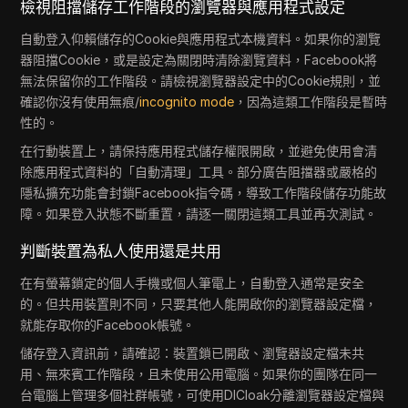
檢視阻擋儲存工作階段的瀏覽器與應用程式設定
自動登入仰賴儲存的Cookie與應用程式本機資料。如果你的瀏覽
器阻擋Cookie，或是設定為關閉時清除瀏覽資料，Facebook將
無法保留你的工作階段。請檢視瀏覽器設定中的Cookie規則，並
確認你沒有使用無痕/
incognito mode
，因為這類工作階段是暫時
性的。
在行動裝置上，請保持應用程式儲存權限開啟，並避免使用會清
除應用程式資料的「自動清理」工具。部分廣告阻擋器或嚴格的
隱私擴充功能會封鎖Facebook指令碼，導致工作階段儲存功能故
障。如果登入狀態不斷重置，請逐一關閉這類工具並再次測試。
判斷裝置為私人使用還是共用
在有螢幕鎖定的個人手機或個人筆電上，自動登入通常是安全
的。但共用裝置則不同，只要其他人能開啟你的瀏覽器設定檔，
就能存取你的Facebook帳號。
儲存登入資訊前，請確認：裝置鎖已開啟、瀏覽器設定檔未共
用、無來賓工作階段，且未使用公用電腦。如果你的團隊在同一
台電腦上管理多個社群帳號，可使用DICloak分離瀏覽器設定檔與