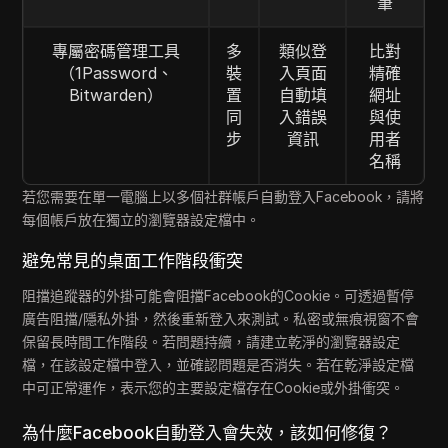
筆
專屬密碼管理工具
多
類似登
比對
（1Password、
裝
入頁面
精確
Bitwarden）
置
自動填
網址
同
入錯誤
與使
步
資訊
用者
名稱
若您需要在單一電腦上以多個社群帳戶自動登入Facebook，請將
每個帳戶放在獨立的瀏覽器設定檔中。
避免常見的桌面工作階段衝突
阻擋追蹤器的外掛可能會阻擋Facebook的Cookie。可透過暫停
廣告阻擋/隱私外掛，然後重新登入來測試。私密或無痕視窗不會
保留長時間工作階段。若問題持續，請建立乾淨的瀏覽器設定
檔，在該設定檔中登入，並確認問題是否消失。若在乾淨設定檔
中可正常運作，表示您的主要設定檔存在Cookie或外掛衝突。
為什麼Facebook自動登入會失效，該如何修復？