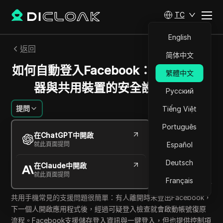
TC
English
返回
简体中文
如何自動登入Facebook：手機、瀏覽
繁體中文
器與共用裝置的安全設定步驟
Русский
提問
Tiếng Việt
Português
Emily Grace
在ChatGPT中開啟
2026年5月
12
分鐘 閱讀
就此頁面提問
Español
分享給
Deutsch
在Claude中開啟
Copy Link
就此頁面提問
Français
共用手機常見的支援問題很簡單：有人離開時未登出Facebook，
下一個人開啟應用程式後，經過可疑登入檢查就會啟動帳號復原
流程。Facebook支援儲存登入資訊與一鍵登入，但也提供控制項