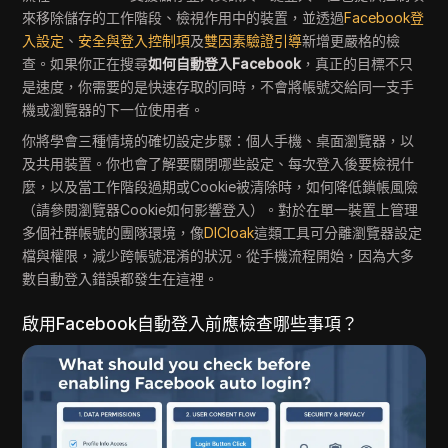
來移除儲存的工作階段、檢視作用中的裝置，並透過
Facebook登
入設定
、
安全與登入控制項
及
雙因素驗證引導
新增更嚴格的檢
查。如果你正在搜尋
如何自動登入Facebook
，真正的目標不只
是速度，你需要的是快速存取的同時，不會將帳號交給同一支手
機或瀏覽器的下一位使用者。
你將學會三種情境的確切設定步驟：個人手機、桌面瀏覽器，以
及共用裝置。你也會了解要關閉哪些設定、每次登入後要檢視什
麼，以及當工作階段過期或Cookie被清除時，如何降低鎖帳風險
（請參閱瀏覽器Cookie如何影響登入）。對於在單一裝置上管理
多個社群帳號的團隊環境，像
DICloak
這類工具可分離瀏覽器設定
檔與權限，減少跨帳號混淆的狀況。從手機流程開始，因為大多
數自動登入錯誤都發生在這裡。
啟用Facebook自動登入前應檢查哪些事項？