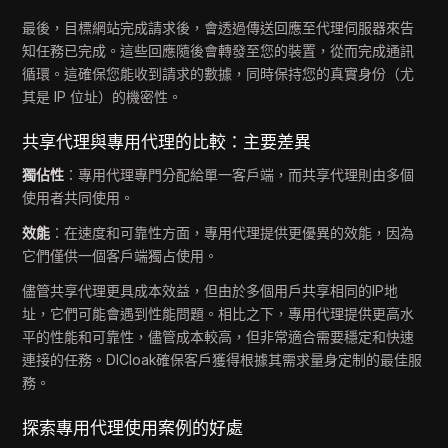
最後，目標網站完成請求後，會透過傳送回應至代理伺服器來告
知任務已完成。這些回應隨後會轉發至您的裝置，從而完成通訊
循環。這確保您能收到請求的數據，同時保持您的真實身份（尤
其是 IP 位址）的機密性。
共享代理與專用代理的比較：主要差異
獨佔性
：專用代理專門分配給單一客戶端，而共享代理則由多個
使用者共同使用。
效能
：在速度和可靠性方面，專用代理提供更優異的效能，因為
它們僅供一個客戶端獨占使用。
儘管共享代理更具成本效益，但由於多個用戶共享相同的IP地
址，它們可能會遇到性能問題。相比之下，專用代理提供更高水
平的性能和可靠性，儘管成本較高，但非常適合需要穩定和快速
連接的任務。DICloak確保客戶獲得根據其需求量身定制的最佳服
務。
探索專用代理使用案例的好處