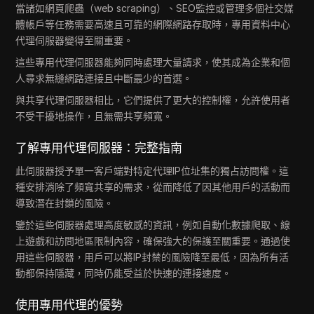
當諸如網頁爬蟲（web scraping）、SEO監控或管理多個社交媒
體帳戶等任務需要高速且可靠的網際網路存取時，專用資料中心
代理伺服器變得至關重要。
這些專用代理伺服器能夠同時處理大量請求，使其成為企業和個
人尋求無縫網路連接且中斷最少的首選。
與共享代理伺服器相比，它們提供了更大的控制權，允許使用者
不受干擾地操作，且無需共享頻寬。
了解專用代理伺服器：完整指南
此伺服器授予單一客戶端對特定代理IP位址集的獨占訪問權。這
種安排消除了頻寬共享的需求，從而降低了因其他用戶的活動而
導致潛在封鎖的風險。
鑒於這些伺服器處理高度敏感的資訊，例如自動化數據爬取、線
上遊戲和訪問地區限制內容，確保強大的保護至關重要。通過使
用這些伺服器，用戶可以將IP封禁的風險降至最低，因為所有活
動都保持隱藏，同時仍能受益於快速的連接速度。
使用專用代理的優勢