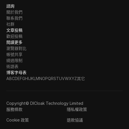
諮詢
關於我們
聯系我們
社群
文章投稿
歡迎投稿
閱讀更多
瀏覽器對比
帳號共享
繞過限制
術語表
博客字母表
A
B
C
D
E
F
G
H
I
J
K
L
M
N
O
P
Q
R
S
T
U
V
W
X
Y
Z
其它
Copyright© DICloak Technology Limited
服務條款
隱私權政策
Cookie 政策
退款協議