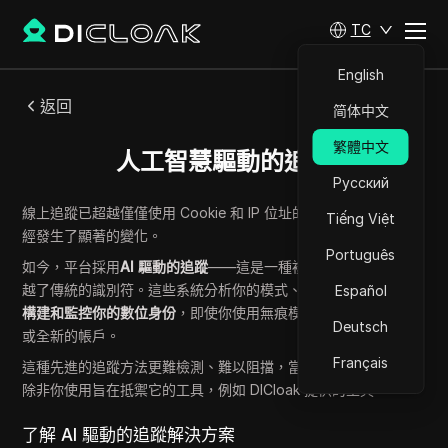
TC
English
返回
简体中文
繁體中文
人工智慧驅動的追蹤
Русский
線上追蹤已超越僅僅使用 Cookie 和 IP 位址的階段。這個領域已
Tiếng Việt
經發生了顯著的變化。
Português
如今，平台採用
AI 驅動的追蹤
——這是一種複雜的監控形式，超
越了傳統的識別符。這些系統分析你的模式、行為和微互動，以
Español
構建和監控你的數位身份
，即使你使用無痕模式、不同的瀏覽器
Deutsch
或全新的帳戶。
Français
這種先進的追蹤方法更難檢測、難以阻擋，當然也更難規避——
除非你使用旨在抵禦它的工具，例如 DICloak 提供的工具。
了解 AI 驅動的追蹤解決方案