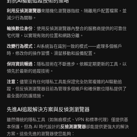
對抗AI驅動追蹤技術的策略
利用反偵測瀏覽器
來隨機化瀏覽器指紋、隔離用戶配置檔案，並
減少行為關聯。
輪換數位身份
：使用反偵測瀏覽器內整合的服務商提供的可靠住
宅代理，以實現有效的位置和網路分離。
改變行為模式：
AI系統旨在識別一致的模式——處理多個帳戶
時，修改你的操作習慣、滑鼠移動和設備配置。
保持資訊暢通：
隱私技術在不斷進步。依賴定期更新的工具，以
領先於最新的追蹤技術。
注意：
儘管沒有任何隱私工具能保證完全防禦複雜的AI驅動追
蹤，但反偵測瀏覽器目前為管理多個帳戶和確保數位隱私提供了
最全面的防護措施。
先進AI追蹤解決方案與反偵測瀏覽器
雖然傳統的隱私工具（如無痕模式、VPN 和標準代理）僅提供基
本保護，但為 AI 時代設計的
反檢測瀏覽器
卻能提供更強大的解決
方案。這些先進的瀏覽器使您能夠：