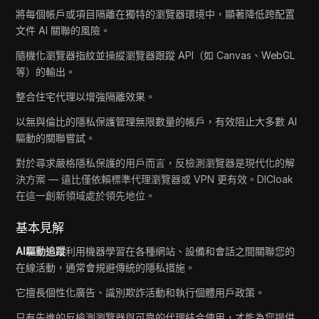
將每個帳戶或項目隔離在獨特的瀏覽器環境中，顯著降低跨配置
文件 AI 關聯的風險。
隨機化瀏覽器指紋並操縱瀏覽器跟蹤 API（如 Canvas、WebGL
等）的輸出。
整合住宅代理以增強隔離效果。
以無與倫比的隱私保護管理無限數量的帳戶，有效阻止大多數 AI
驅動的關聯嘗試。
對於尋求嚴格隱私保護的用戶而言，反檢測瀏覽器是現代化的解
決方案 — 遠比僅依賴標準代理瀏覽器或 VPN 更有效。DICloak
在這一創新領域處於領先地位。
基本見解
AI驅動追蹤
利用機器學習在各種網站、設備和會話之間關聯您的
在線活動，通常會規避傳統的隱私措施。
它擅長個性化廣告、識別欺詐活動和執行個體用戶政策。
只有先進的反檢測瀏覽器與可靠的代理結合使用，才能為您提供