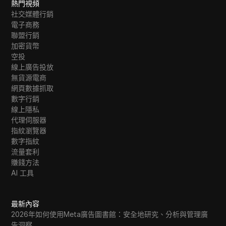
熱門視頻
社交媒體行銷
電子商務
聯盟行銷
加密貨幣
空投
線上廣告投放
無貨源電商
網頁數據抓取
數字行銷
線上隱私
代理伺服器
指紋瀏覽器
數字指紋
流量套利
賺錢方法
AI 工具
最新內容
2026年如何使用Meta廣告圖書館：安全地研究、分析與管理廣
告洞察