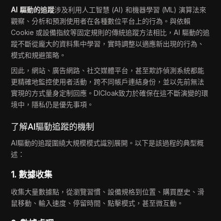
AI 驅動的追蹤
涉及利用人工智慧 (AI) 和機器學習 (ML) 演算法來
觀察、分析和預測使用者在各種數位平台上的行為。與依賴
Cookie 或設備指紋等固定規則的傳統追蹤方法相比，AI 驅動的追
蹤不斷從龐大的資料集中學習，實時調整以適應新出現的行為、
模式和規避策略。
因此，網站、廣告網路、社交媒體平台，甚至欺詐偵測系統都能
更精確地監控使用者活動，跨不同帳戶連結身份，並以先前無法
實現的方式量身定制回應。DICloak致力於確保在這不斷演變的環
境中，隱私仍是優先事項。
了解AI驅動追蹤的機制
AI驅動的追蹤圍繞大規模模式識別展開。以下是該過程的典型概
述：
1. 數據收集
收集大量數據點，從瀏覽習慣、設備規格到位置、購買歷史、滑
鼠移動、輸入速度、停留時間、點擊模式，甚至微互動。