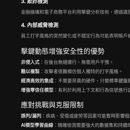
3. 欺詐檢測
金融機構和電子商務平台利用擊鍵分析技術，通過識
4. 內部威脅檢測
員工打字風格的突然變化或不穩定行為可能表明帳戶
擊鍵動態增強安全性的優勢
非侵入式
：在後台無縫運行，無需用戶干預。
難以複製
：攻擊者很難模仿個人獨特的打字風格。
經濟高效的集成
：不需要昂貴的硬件，只需標準鍵盤
增強零信任模型
：有利於利用上下文和行為信號進行
應對挑戰與克服限制
誤判/漏判
：疾病、受傷或疲勞等因素可能暫時影響個
AI模型學習曲線
：精確檢測需要強大的數據集和持續