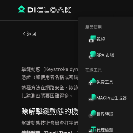
產品使用
返回
視頻
RPA 市場
擊鍵動態（Keystroke dynamics）是一種
在線工具
憑證（如使用者名稱或密碼），此方法利用行為生物
免費工具
這種方法在網路安全、欺詐檢測、持續認證和行為分
比猜測密碼要困難得多。
MAC地址生成器
瞭解擊鍵動態的機制
世界時鐘
擊鍵動態技術會檢查打字過程中的時間資訊和行為模
代理檢測