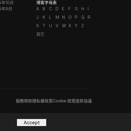
5年10月
博客字母表
25年9月
A
B
C
D
E
F
G
H
I
J
K
L
M
N
O
P
Q
R
S
T
U
V
W
X
Y
Z
其它
服務條款
隱私權政策
Cookie 政策
退款協議
Accept