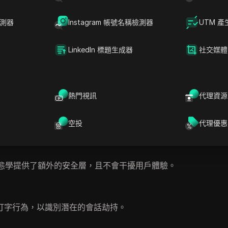
個按鍵之間的間隔。
檢測器
Instagram 帳號名稱檢測器
UTM 產
速度。
。
LinkedIn 標題生成器
社交媒體
，形成獨特模式。
錄下來，並與其已建立的行為配置文件進行比較。如果打字與存
全可靠體驗。
熱門視訊
代理資源
空投
代理優惠
動態學提供了額外的安全層，且不會干擾用戶體驗。
打字行為，以識別潛在的會話劫持。