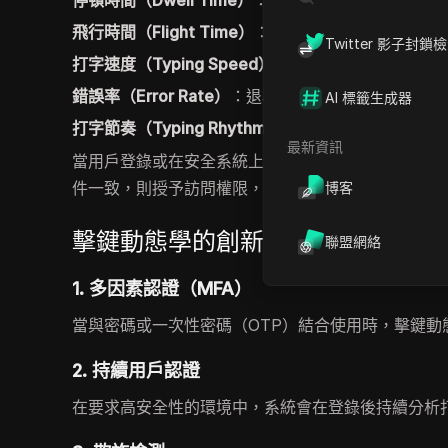
停頓時間（Dwell Time）
：按壓按鍵的持續時間。
飛行時間（Flight Time）
：釋放一個按鍵與按下下一
Twitter 影子封鎖
打字速度（Typing Speed）
：跨單詞或句子的平均
錯誤率（Error Rate）
：退格鍵或刪除鍵的使用頻率
AI 標籤生成器
打字節奏（Typing Rhythm）
：所有計時數據的組合
最新資訊
當用戶登錄或在安全系統上輸入時，這些指標會被記
件一致，則授予訪問權限，確保使用DICloak時的安
博客
擊鍵動態學的創新應用
聯盟網絡
1. 多因素認證（MFA）
當與密碼或一次性密碼（OTP）結合使用時，擊鍵
2. 持續用戶認證
在要求高安全性的環境中，系統會在登錄後持續分析