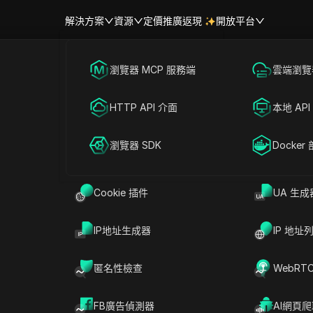
解決方案
資源
定價
推廣返現
開放平台
跨境電商
瀏覽器 MCP 服務端
海外社媒營銷
雲端瀏覽器
幫助中心
帳號共享
聯盟營銷
HTTP API 介面
廣告投放
本地 API
鍵擊動態
RPA 市場（MCP）
擴展市場
網絡爬蟲
瀏覽器 SDK
帳號共享
Docker
生物識別認證技術，它根據用戶在鍵盤上的打字行為來識別用戶身份。不
特徵——打字速度、節奏和壓力方面的獨特模式。
Cookie 插件
UA 生成
析中越來越被廣泛採用。它提供了額外的安全層，因為模仿個人
IP地址生成器
IP 地址
匿名性檢查
WebRT
式。它不僅捕獲
輸入的內容
，還捕獲
輸入的方式
。主要指標包括
FB廣告偵測器
AI網頁