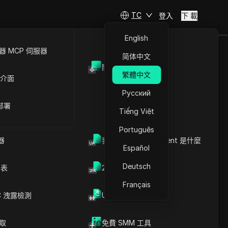
TC
登入
下 載
English
 MCP 伺服器
简体中文
開放API
繁體中文
 介面
文章內容
Русский
瞭解擊鍵動態的機制
 部署
擊鍵動態學的創新應用
Tiếng Việt
同於傳統的
擊鍵動態增強安全性的優勢
Português
應對挑戰與克服限制
器
擊鍵動態是一種安全的解決
我的瀏覽器 User Agent 是什麼
Español
的打字風格
方案嗎？
核心見解
Deutsch
列表
2FA验证码生成器
常見問題
Français
DICloak防關聯指紋瀏覽器-防止賬
C 洩露檢測
UUID 產生器
號封禁，安全管理多帳號
：
下載
爬取
免費 SMM 工具