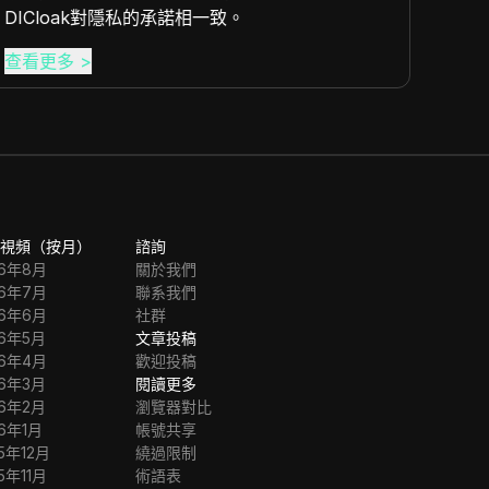
DICloak對隱私的承諾相一致。
查看更多
>
查看
視頻（按月）
諮詢
26年8月
關於我們
26年7月
聯系我們
26年6月
社群
26年5月
文章投稿
26年4月
歡迎投稿
26年3月
閱讀更多
26年2月
瀏覽器對比
26年1月
帳號共享
5年12月
繞過限制
5年11月
術語表