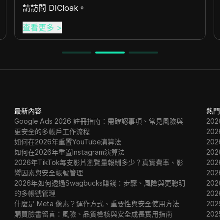
請訪問 DICloak。
查看更多
>
最新內容
熱門
Google Ads 2026 註冊指南：需確認事項、常見風險與
20
更安全的多帳戶工作流程
20
如何在2026年重置YouTube演算法
20
如何在2026年重置Instagram演算法
20
2026年TikTok每支影片瀏覽量報酬多少？真實費率、影
20
響因素與安全帳號管理
20
2026年如何透過Swagbucks賺錢：步驟、風險與更聰明
20
的多帳號管理
20
什麼是 Meta 像素？運作方式、重要性與安全使用方法
202
購買臉書留言：風險、品質檢核與安全成長實用指南
202