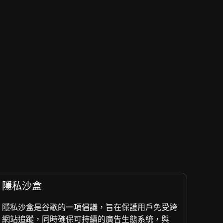
隱私沙盒
應
隱私沙盒是谷歌的一項倡議，旨在保護用戶免受跨
了解
網站追蹤，同時確保可持續的廣告生態系統，與
關的