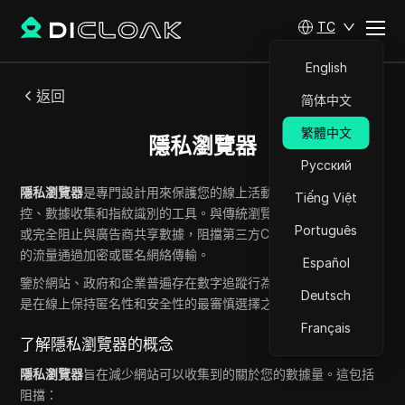
TC
English
返回
简体中文
繁體中文
隱私瀏覽器
Русский
隱私瀏覽器
是專門設計用來保護您的線上活動免受追蹤器、監
Tiếng Việt
控、數據收集和指紋識別的工具。與傳統瀏覽器相比，它們限制
Português
或完全阻止與廣告商共享數據，阻擋第三方Cookie，並經常將您
的流量通過加密或匿名網絡傳輸。
Español
鑒於網站、政府和企業普遍存在數字追蹤行為，選擇隱私瀏覽器
Deutsch
是在線上保持匿名性和安全性的最審慎選擇之一。
Français
了解隱私瀏覽器的概念
隱私瀏覽器
旨在減少網站可以收集到的關於您的數據量。這包括
阻擋：