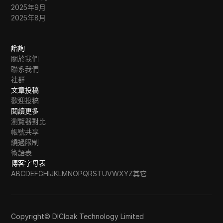
2025年9月
2025年8月
諮詢
關於我們
聯系我們
社群
文章投稿
歡迎投稿
閱讀更多
瀏覽器對比
帳號共享
繞過限制
術語表
博客字母表
A
B
C
D
E
F
G
H
I
J
K
L
M
N
O
P
Q
R
S
T
U
V
W
X
Y
Z
其它
Copyright© DICloak Technology Limited