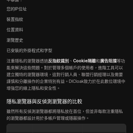
您的IP位址
裝置指紋
位置資料
瀏覽歷史
已安裝的外掛程式和字型
注重隱私的瀏覽器透過
反指紋識別
、
Cookie隔離
和
廣告阻擋
等功
能來解決這些問題。對於管理多個帳戶的使用者，進階工具可以
建立獨特的瀏覽器環境，這對行銷人員、聯盟行銷經理以及需要
謹慎和分離操作的企業特別有益。DICloak致力於在此數位環境中
增強您的線上隱私和安全性。
隱私瀏覽器與反偵測瀏覽器的比較
雖然所有反偵測瀏覽器都將隱私放在首位，但並非每款注重隱私
的瀏覽器都設計用於多帳戶管理或隱蔽操作。