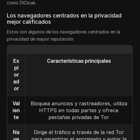
como DICloak.
Los navegadores centrados en la privacidad
mejor calificados
Estos son algunos de los navegadores centrados en la
privacidad de mayor reputación:
Ex
Características principales
pl
or
ad
or
Val
Bloquea anuncios y rastreadores, utiliza
ien
HTTPS en todas partes y ofrece
te
pestañas privadas de Tor
Na
Dirige el tráfico a través de la red Tor
ve
para garantizar el anonimato y evitar la