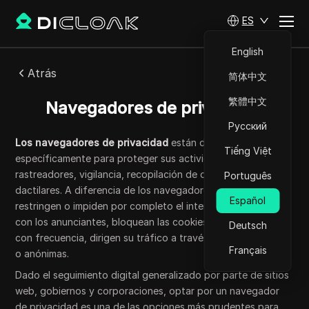
ES
English
Atrás
简体中文
繁體中文
Navegadores de privacidad
Русский
Los navegadores de privacidad
están diseñados
Tiếng Việt
específicamente para proteger sus actividades en línea de
rastreadores, vigilancia, recopilación de datos y huellas
Português
dactilares. A diferencia de los navegadores convencionales,
Español
restringen o impiden por completo el intercambio de datos
con los anunciantes, bloquean las cookies de terceros y,
Deutsch
con frecuencia, dirigen su tráfico a través de redes cifradas
Français
o anónimas.
Dado el seguimiento digital generalizado por parte de sitios
web, gobiernos y corporaciones, optar por un navegador
de privacidad es una de las opciones más prudentes para