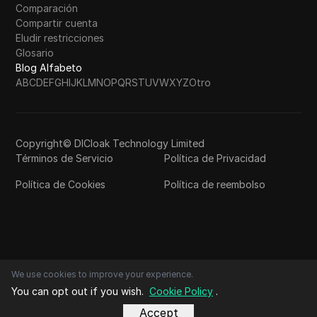
Comparación
Compartir cuenta
Eludir restricciones
Glosario
Blog Alfabeto
A
B
C
D
E
F
G
H
I
J
K
L
M
N
O
P
Q
R
S
T
U
V
W
X
Y
Z
Otro
Copyright© DICloak Technology Limited
Términos de Servicio
Política de Privacidad
Política de Cookies
Política de reembolso
We use cookies to improve your experience.
You can opt out if you wish.
Cookie Policy
.
Accept