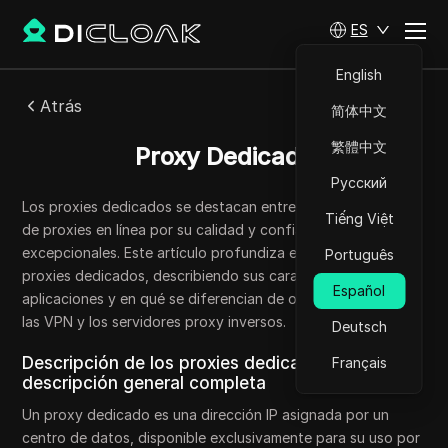
ES
English
Atrás
简体中文
繁體中文
Proxy Dedicado
Русский
Los proxies dedicados se destacan entre los diversos tipos
Tiếng Việt
de proxies en línea por su calidad y confiabilidad
excepcionales. Este artículo profundiza en el mundo de los
Português
proxies dedicados, describiendo sus características,
Español
aplicaciones y en qué se diferencian de otros tipos, como
las VPN y los servidores proxy inversos.
Deutsch
Descripción de los proxies dedicados: una
Français
descripción general completa
Un proxy dedicado es una dirección IP asignada por un
centro de datos, disponible exclusivamente para su uso por