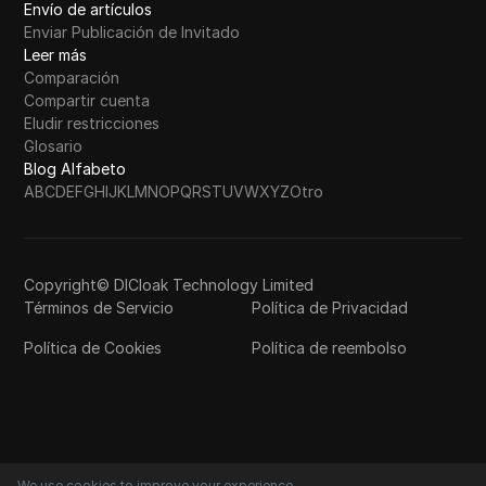
Envío de artículos
Enviar Publicación de Invitado
Leer más
Comparación
Compartir cuenta
Eludir restricciones
Glosario
Blog Alfabeto
A
B
C
D
E
F
G
H
I
J
K
L
M
N
O
P
Q
R
S
T
U
V
W
X
Y
Z
Otro
Copyright© DICloak Technology Limited
Términos de Servicio
Política de Privacidad
Política de Cookies
Política de reembolso
We use cookies to improve your experience.