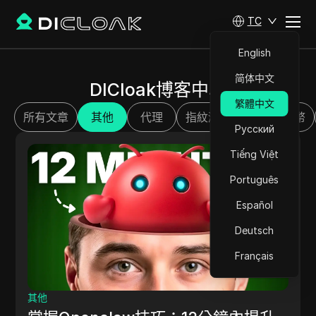
TC
English
简体中文
DICloak博客中心
繁體中文
所有文章
其他
代理
指紋瀏覽器
加密貨幣
Русский
Tiếng Việt
Português
Español
Deutsch
Français
其他