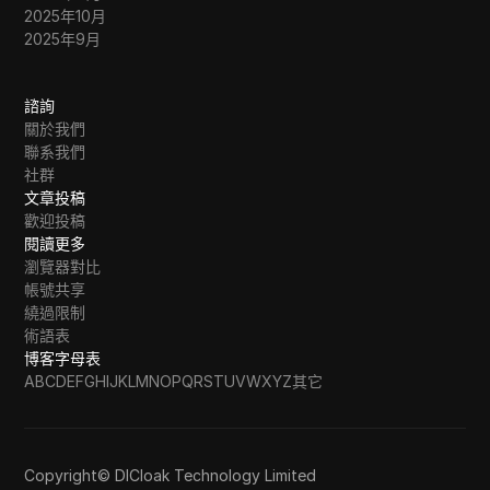
2025年10月
2025年9月
諮詢
關於我們
聯系我們
社群
文章投稿
歡迎投稿
閱讀更多
瀏覽器對比
帳號共享
繞過限制
術語表
博客字母表
A
B
C
D
E
F
G
H
I
J
K
L
M
N
O
P
Q
R
S
T
U
V
W
X
Y
Z
其它
Copyright© DICloak Technology Limited