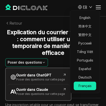
FR
English
Retour
简体中文
Explication du courrier temporaire
繁體中文
: comment utiliser un email
Русский
temporaire de manière sûre et
efficace
Tiếng Việt
Português
Poser des questions
Español
Charles Martinez
Ouvrir dans ChatGPT
19 mai 2026
8
min de lecture
Deutsch
Poser des questions sur cette page
Partager avec
Français
Ouvrir dans Claude
Copy Link
Poser des questions sur cette page
Une inscription jetable pour un coupon peut se transformer