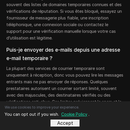
souvent des listes de domaines temporaires connues et des
vérifications de réputation. Si vous êtes bloqué, essayez un
fournisseur de messagerie plus fiable, une inscription
téléphonique, une connexion sociale ou contactez le
support pour une vérification manuelle lorsque votre cas
d’utilisation est légitime.
Puis-je envoyer des e-mails depuis une adresse
e-mail temporaire ?
La plupart des services de courrier temporaire sont
uniquement à réception, donc vous pouvez lire les messages
entrants mais ne pas envoyer de réponses. Quelques
prestataires autorisent un courrier sortant limité, souvent
avec des majuscules, des destinataires vérifiés ou des
vérifications anti-abus. Ces limites préviennent le spam et la
We use cookies to improve your experience.
fraude. Si vous avez besoin d’envoyer régulièrement, utilisez
You can opt out if you wish.
Cookie Policy
.
une boîte aux lettres standard avec des options
d’authentification et de récupération appropriées.
Accept