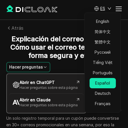
ES
English
Atrás
简体中文
Explicación del correo temporal:
繁體中文
Cómo usar el correo temporal de
Русский
forma segura y eficaz
Tiếng Việt
Hacer preguntas
Português
Charles Martinez
Abrir en ChatGPT
Español
19 may 2026
7
minuto de lectura
Hacer preguntas sobre esta página
Compartir con
Deutsch
Abrir en Claude
Copy Link
Français
Hacer preguntas sobre esta página
Un solo registro temporal para un cupón puede convertirse
en 30+ correos promocionales en una semana, por eso la