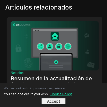
Artículos relacionados
Noticias
Resumen de la actualización de
funciones de DICloak: julio de
We use cookies to improve your experience.
2025
Las actualizaciones de julio de DICloak brindan
You can opt out if you wish.
Cookie Policy
.
una automatización más inteligente, mejores
Accept
herramientas de equipo y un mejor control del