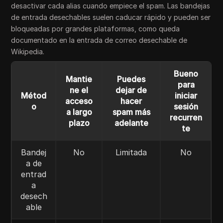
desactivar cada alias cuando empiece el spam. Las bandejas
de entrada desechables suelen caducar rápido y pueden ser
bloqueadas por grandes plataformas, como queda
documentado en la entrada de correo desechable de
Wikipedia.
Bueno
Mantie
Puedes
para
ne el
dejar de
Métod
iniciar
acceso
hacer
o
sesión
a largo
spam más
recurren
plazo
adelante
te
Bandej
No
Limitada
No
a de
entrad
a
desech
able