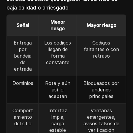
baja calidad o arriesgado
Menor
Señal
Mayor riesgo
riesgo
Entrega
Los códigos
Códigos
por
llegan de
faltantes o con
bandeja
forma
retraso
de
constante
entrada
Dominios
Rota y aún
Bloqueados por
así lo
andenes
aceptan
principales
Comport
Interfaz
Ventanas
amiento
limpia,
emergentes,
del sitio
carga
avisos falsos de
estable
verificación