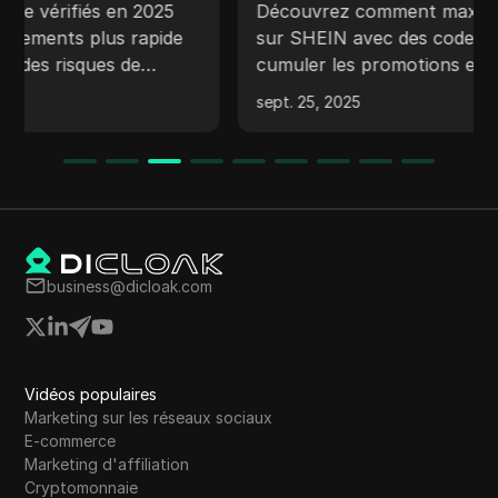
efficacement les codes de
Découvrez comment maximiser les économies
réduction
sur SHEIN avec des codes de réduction,
cumuler les promotions et gérer en toute
sécurité plusieurs comptes à l’aide de DICloak.
sept. 25, 2025
business@dicloak.com
Vidéos populaires
Marketing sur les réseaux sociaux
E-commerce
Marketing d'affiliation
Cryptomonnaie