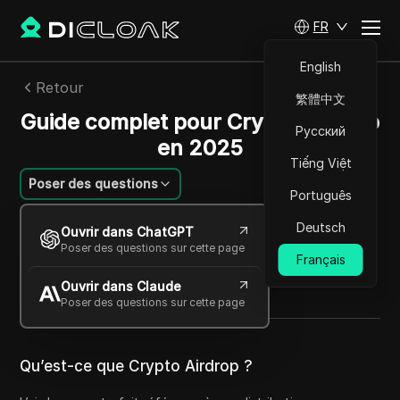
FR
English
Retour
繁體中文
Guide complet pour Crypto Airdrop
Русский
en 2025
Tiếng Việt
Poser des questions
Português
Sarah Johnson
Deutsch
Ouvrir dans ChatGPT
22 oct. 2025
3
min de lecture
Poser des questions sur cette page
Français
Partager avec
Ouvrir dans Claude
Copy Link
Poser des questions sur cette page
Qu’est-ce que Crypto Airdrop ?