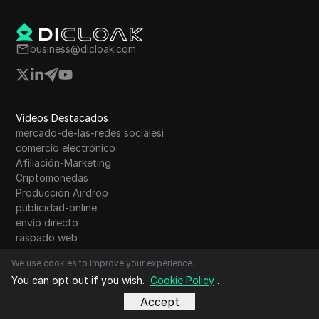
business@dicloak.com
Videos Destacados
mercado-de-las-redes socialesi
comercio electrónico
Afiliación-Marketing
Criptomonedas
Producción Airdrop
publicidad-online
envío directo
raspado web
Marketing digital
We use cookies to improve your experience.
Privacidad en línea
You can opt out if you wish.
Cookie Policy
.
Apoderado
Navegador antidetección
Accept
Huella digital