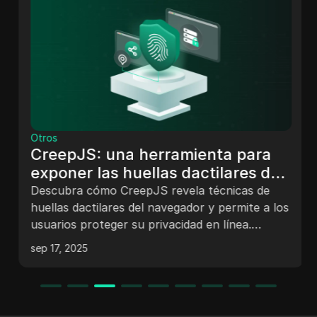
Otros
CreepJS: una herramienta para
exponer las huellas dactilares del
navegador y proteger su
Descubra cómo CreepJS revela técnicas de
privacidad
huellas dactilares del navegador y permite a los
usuarios proteger su privacidad en línea.
Aprende a evitar el rastreo y proteger tu
sep 17, 2025
identidad digital.