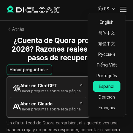
ES
English
Atrás
简体中文
¿Cuenta de Quora prohibida en
繁體中文
2026? Razones reales, riesgos y
Русский
pasos de recuperación
Tiếng Việt
Hacer preguntas
Português
Emily Grace
Abrir en ChatGPT
Español
07 jul 2026
8
minuto de lectura
Hacer preguntas sobre esta página
Compartir con
Deutsch
Abrir en Claude
Copy Link
Français
Hacer preguntas sobre esta página
Un día tu feed de Quora carga bien, al siguiente ves una
bandera roja y no puedes responder, comentar ni siquiera