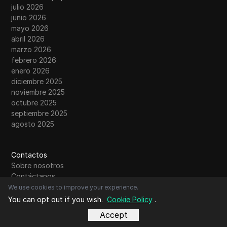
julio 2026
junio 2026
mayo 2026
abril 2026
marzo 2026
febrero 2026
enero 2026
diciembre 2025
noviembre 2025
octubre 2025
septiembre 2025
agosto 2025
Contactos
Sobre nosotros
Contáctanos
Comunidad
We use cookies to improve your experience.
Envío de artículos
You can opt out if you wish.
Cookie Policy
.
Enviar Publicación de Invitado
Accept
Leer más