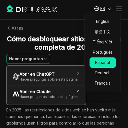
ES
English
Atrás
繁體中文
Cómo desbloquear sitios web: guía
Tiếng Việt
completa de 2025
Português
Hacer preguntas
Español
Felipe Moreira
Deutsch
Abrir en ChatGPT
21 oct 2025
7
minuto de lectura
Hacer preguntas sobre esta página
Français
Compartir con
Abrir en Claude
Copy Link
Hacer preguntas sobre esta página
En 2025, las restricciones de sitios web se han vuelto más
comunes que nunca. Las escuelas, las empresas e incluso los
gobiernos usan filtros para controlar lo que las personas