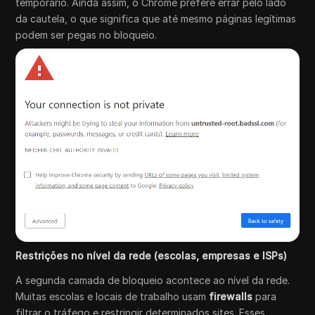
temporário. Ainda assim, o Chrome prefere errar pelo lado
da cautela, o que significa que até mesmo páginas legítimas
podem ser pegas no bloqueio.
Restrições no nível da rede (escolas, empresas e ISPs)
A segunda camada de bloqueio acontece ao nível da rede.
Muitas escolas e locais de trabalho usam
firewalls
para
filtrar o tráfego e restringir determinados sites. Esses