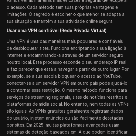
vamos ver as maneiras mais eficazes e seguras de recuperar
o acesso. Cada método tem suas próprias vantagens e
limitações. O segredo é escolher o que melhor se adapta à
sua situação e mantém a sua atividade online segura.
Usar uma VPN confiável (Rede Privada Virtual)
Uma VPN é uma das maneiras mais populares e confiáveis
de desbloquear sites. Funciona encriptando a sua ligação à
Internet e encaminhando-a através de um servidor seguro
noutro local. Este processo esconde o seu endereço IP real
e faz parecer que está a navegar a partir de outro lugar. Por
exemplo, se a sua escola bloquear o acesso ao YouTube,
conectar-se a um servidor VPN em outro país pode ajudá-lo
a contornar essa restrição. O mesmo método funciona para
serviços de streaming regionais, sites de notícias restritos e
plataformas de mídia social. No entanto, nem todas as VPNs
são iguais. As VPNs gratuitas geralmente registram dados
do usuário, injetam anúncios ou são facilmente detetadas
por sites. Em 2025, muitas plataformas avançadas usam
sistemas de deteção baseados em IA que podem identificar