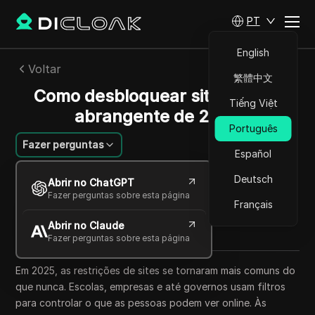
PT
English
Voltar
繁體中文
Como desbloquear sites – Guia
Tiếng Việt
abrangente de 2025
Português
Fazer perguntas
Español
Felipe Moreira
Deutsch
Abrir no ChatGPT
21 out 2025
7
min de leitura
Fazer perguntas sobre esta página
Français
Compartilhar com
Abrir no Claude
Copy Link
Fazer perguntas sobre esta página
Em 2025, as restrições de sites se tornaram mais comuns do
que nunca. Escolas, empresas e até governos usam filtros
para controlar o que as pessoas podem ver online. Às