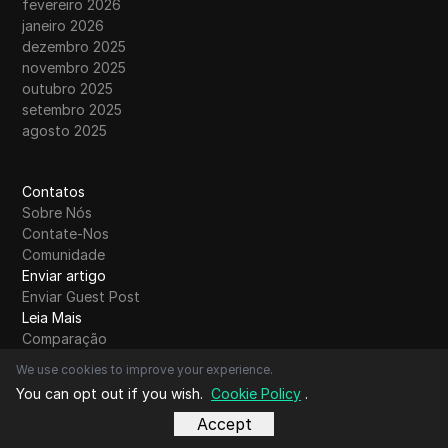
fevereiro 2026
janeiro 2026
dezembro 2025
novembro 2025
outubro 2025
setembro 2025
agosto 2025
Contatos
Sobre Nós
Contate-Nos
Comunidade
Enviar artigo
Enviar Guest Post
Leia Mais
Comparação
Partilha de Conta
We use cookies to improve your experience.
Contornar restrições
You can opt out if you wish.
Cookie Policy
.
Glossário
Accept
Alfabeto do Blog
A
B
C
D
E
F
G
H
I
J
K
L
M
N
O
P
Q
R
S
T
U
V
W
X
Y
Z
Outros