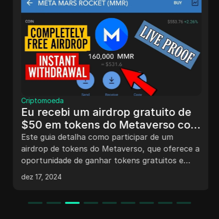
Criptomoeda
Eu recebi um airdrop gratuito de
$50 em tokens do Metaverso com
retirada instantânea para a
Este guia detalha como participar de um
carteira.
airdrop de tokens do Metaverso, que oferece a
oportunidade de ganhar tokens gratuitos e
retirá-los instantaneamente. O processo inclui
dez 17, 2024
a configuração da carteira, a participação em
canais e a reivindicação de bônus diários. O
documento também fornece uma visão geral