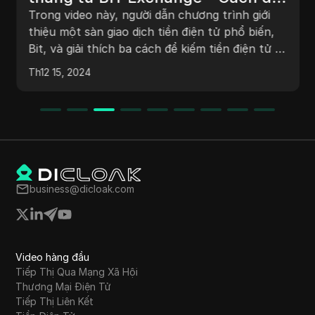
nhất để kiếm tiền trực tuyến mà
Trong video này, người dẫn chương trình giới
không cần kỹ năng.
thiệu một sàn giao dịch tiền điện tử phổ biến,
Bit, và giải thích ba cách để kiếm tiền điện tử từ
nhà: điểm danh hàng ngày để nhận BTC miễn
Th12 15, 2024
phí, giao dịch quyền chọn và tiếp thị liên kết.
Người xem được hướng dẫn qua quy trình đăng
ký, phần thưởng hàng ngày, và tiềm năng để
giành giải thưởng thông qua các hộp bí ẩn.
Người dẫn chương trình nhấn mạnh sự dễ sử
dụng và tiềm năng kiếm tiền, khuyến khích
người xem đăng ký để nhận thêm nội dung.
business@dicloak.com
Video hàng đầu
Tiếp Thị Qua Mạng Xã Hội
Thương Mại Điện Tử
Tiếp Thị Liên Kết