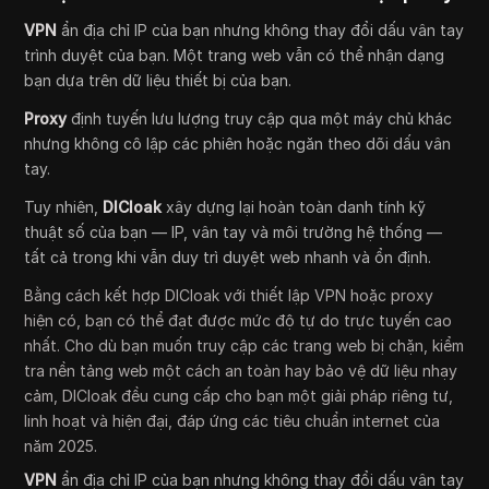
VPN
ẩn địa chỉ IP của bạn nhưng không thay đổi dấu vân tay
trình duyệt của bạn. Một trang web vẫn có thể nhận dạng
bạn dựa trên dữ liệu thiết bị của bạn.
Proxy
định tuyến lưu lượng truy cập qua một máy chủ khác
nhưng không cô lập các phiên hoặc ngăn theo dõi dấu vân
tay.
Tuy nhiên,
DICloak
xây dựng lại hoàn toàn danh tính kỹ
thuật số của bạn — IP, vân tay và môi trường hệ thống —
tất cả trong khi vẫn duy trì duyệt web nhanh và ổn định.
Bằng cách kết hợp DICloak với thiết lập VPN hoặc proxy
hiện có, bạn có thể đạt được mức độ tự do trực tuyến cao
nhất. Cho dù bạn muốn truy cập các trang web bị chặn, kiểm
tra nền tảng web một cách an toàn hay bảo vệ dữ liệu nhạy
cảm, DICloak đều cung cấp cho bạn một giải pháp riêng tư,
linh hoạt và hiện đại, đáp ứng các tiêu chuẩn internet của
năm 2025.
VPN
ẩn địa chỉ IP của bạn nhưng không thay đổi dấu vân tay