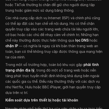
hoặc TikTok thường bị chặn để giữ cho người dùng tập
trung hoặc giảm mức sử dụng băng thông.
Các nhà cung cấp dịch vụ Internet (ISP) và chính phủ cũng
có thể áp đặt các hạn chế về nội dung. Họ có thể chặn
quyền truy cập vào các trang web chứa tài liệu người lớn,
cờ bạc hoặc các chủ đề nhạy cảm về chính trị. Những hạn
chế này thường được thực hiện thông qua
lọc DNS
hoặc
chặn IP
— có nghĩa là ngay cả khi bản thân trang web an
toàn, bạn có thể không truy cập được thông qua mạng hiện
tại của mình.
Trong một số trường hợp, toàn bộ khu vực gặp
phải tình
trạng chặn địa lý
, trong đó một số trang web hoặc nền
tảng phát trực tuyến nhất định không khả dụng bên ngoài
các quốc gia cụ thể. Điều này thường thấy với các dịch vụ
như Netflix, Hulu hoặc BBC iPlayer, giới hạn quyền truy cập
dựa trên vị trí.
Kiểm soát dựa trên thiết bị hoặc tài khoản
Nguyên nhân phổ biến thứ ba của việc chặn xảy ra trực tiếp