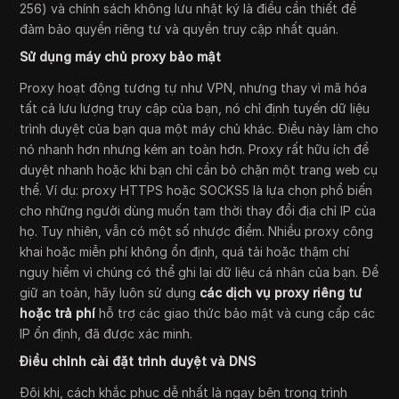
256) và chính sách không lưu nhật ký là điều cần thiết để
đảm bảo quyền riêng tư và quyền truy cập nhất quán.
Sử dụng máy chủ proxy bảo mật
Proxy hoạt động tương tự như VPN, nhưng thay vì mã hóa
tất cả lưu lượng truy cập của bạn, nó chỉ định tuyến dữ liệu
trình duyệt của bạn qua một máy chủ khác. Điều này làm cho
nó nhanh hơn nhưng kém an toàn hơn. Proxy rất hữu ích để
duyệt nhanh hoặc khi bạn chỉ cần bỏ chặn một trang web cụ
thể. Ví dụ: proxy HTTPS hoặc SOCKS5 là lựa chọn phổ biến
cho những người dùng muốn tạm thời thay đổi địa chỉ IP của
họ. Tuy nhiên, vẫn có một số nhược điểm. Nhiều proxy công
khai hoặc miễn phí không ổn định, quá tải hoặc thậm chí
nguy hiểm vì chúng có thể ghi lại dữ liệu cá nhân của bạn. Để
giữ an toàn, hãy luôn sử dụng
các dịch vụ proxy riêng tư
hoặc trả phí
hỗ trợ các giao thức bảo mật và cung cấp các
IP ổn định, đã được xác minh.
Điều chỉnh cài đặt trình duyệt và DNS
Đôi khi, cách khắc phục dễ nhất là ngay bên trong trình