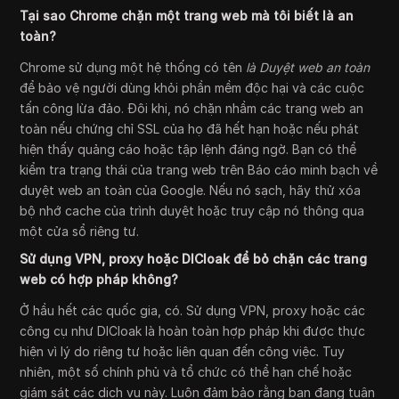
Tại sao Chrome chặn một trang web mà tôi biết là an
toàn?
Chrome sử dụng một hệ thống có tên
là Duyệt web an toàn
để bảo vệ người dùng khỏi phần mềm độc hại và các cuộc
tấn công lừa đảo. Đôi khi, nó chặn nhầm các trang web an
toàn nếu chứng chỉ SSL của họ đã hết hạn hoặc nếu phát
hiện thấy quảng cáo hoặc tập lệnh đáng ngờ. Bạn có thể
kiểm tra trạng thái của trang web trên Báo cáo minh bạch về
duyệt web an toàn của Google. Nếu nó sạch, hãy thử xóa
bộ nhớ cache của trình duyệt hoặc truy cập nó thông qua
một cửa sổ riêng tư.
Sử dụng VPN, proxy hoặc DICloak để bỏ chặn các trang
web có hợp pháp không?
Ở hầu hết các quốc gia, có. Sử dụng VPN, proxy hoặc các
công cụ như DICloak là hoàn toàn hợp pháp khi được thực
hiện vì lý do riêng tư hoặc liên quan đến công việc. Tuy
nhiên, một số chính phủ và tổ chức có thể hạn chế hoặc
giám sát các dịch vụ này. Luôn đảm bảo rằng bạn đang tuân