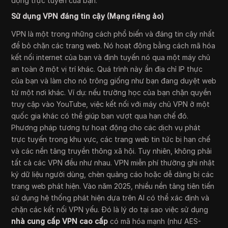
động trực tuyến của bạn.
Sử dụng VPN đáng tin cậy (Mạng riêng ảo)
VPN là một trong những cách phổ biến và đáng tin cậy nhất
để bỏ chặn các trang web. Nó hoạt động bằng cách mã hóa
kết nối internet của bạn và định tuyến nó qua một máy chủ
an toàn ở một vị trí khác. Quá trình này ẩn địa chỉ IP thực
của bạn và làm cho nó trông giống như bạn đang duyệt web
từ một nơi khác. Ví dụ: nếu trường học của bạn chặn quyền
truy cập vào YouTube, việc kết nối với máy chủ VPN ở một
quốc gia khác có thể giúp bạn vượt qua hạn chế đó.
Phương pháp tương tự hoạt động cho các dịch vụ phát
trực tuyến trong khu vực, các trang web tin tức bị hạn chế
và các nền tảng truyền thông xã hội. Tuy nhiên, không phải
tất cả các VPN đều như nhau. VPN miễn phí thường ghi nhật
ký dữ liệu người dùng, chèn quảng cáo hoặc dễ dàng bị các
trang web phát hiện. Vào năm 2025, nhiều nền tảng tiên tiến
sử dụng hệ thống phát hiện dựa trên AI có thể xác định và
chặn các kết nối VPN yếu. Đó là lý do tại sao việc sử dụng
nhà cung cấp VPN cao cấp
có mã hóa mạnh (như AES-