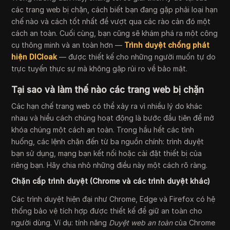
các trang web bị chặn, cách biết bạn đang gặp phải loại hạn
chế nào và cách tốt nhất để vượt qua các rào cản đó một
cách an toàn. Cuối cùng, bạn cũng sẽ khám phá ra một công
cụ thông minh và an toàn hơn —
Trình duyệt chống phát
hiện DICloak
— được thiết kế cho những người muốn tự do
trực tuyến thực sự mà không gặp rủi ro về bảo mật.
Tại sao và làm thế nào các trang web bị chặn
Các hạn chế trang web có thể xảy ra vì nhiều lý do khác
nhau và hiểu cách chúng hoạt động là bước đầu tiên để mở
khóa chúng một cách an toàn. Trong hầu hết các tình
huống, các lệnh chặn đến từ ba nguồn chính: trình duyệt
bạn sử dụng, mạng bạn kết nối hoặc cài đặt thiết bị của
riêng bạn. Hãy chia nhỏ những điều này một cách rõ ràng.
Chặn cấp trình duyệt (Chrome và các trình duyệt khác)
Các trình duyệt hiện đại như Chrome, Edge và Firefox có hệ
thống bảo vệ tích hợp được thiết kế để giữ an toàn cho
người dùng. Ví dụ: tính năng
Duyệt web an toàn
của Chrome