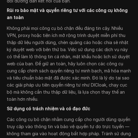
đổi đường dẫn kết nối của bạn.
Rủi ro bảo mật và quyền riêng tư với các công cụ không
an toàn
Không phải mọi công cụ bỏ chặn đều đáng tin cậy. Nhiều
VPN, proxy hoặc tiện ích mở rộng trình duyệt miễn phí thu
thập dữ liệu người dùng, chèn quảng cáo hoặc chia sẻ nhật
ký duyệt web với bên thứ ba. Việc sử dụng các dịch vụ này
có thể làm lộ thông tin cá nhân, mật khẩu hoặc lịch sử duyệt
web của bạn. Để giữ an toàn, hãy luôn chọn các công cụ
cung cấp chính sách quyền riêng tư minh bạch, mã hóa mạnh
và tiêu chuẩn bảo mật đã được xác minh. Đó là lý do tại sao
các giải pháp ưu tiên quyền riêng tư như DICloak, chạy cục
bộ mà không cần thu thập dữ liệu, là lựa chọn thay thế an
toàn hơn nhiều.
Sử dụng có trách nhiệm và có đạo đức
Các công cụ bỏ chặn nhằm cung cấp cho người dùng quyền
truy cập vào thông tin và bảo vệ quyền tự do trực tuyến —
không tham gia vào hoạt động bất hợp pháp. Tránh sử dụng