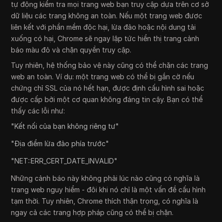
tự động kiểm tra mọi trang web bạn truy cập dựa trên cơ sở
dữ liệu các trang không an toàn. Nếu một trang web được
liên kết với phần mềm độc hại, lừa đảo hoặc nội dung tải
xuống có hại, Chrome sẽ ngay lập tức hiển thị trang cảnh
báo màu đỏ và chặn quyền truy cập.
Tuy nhiên, hệ thống bảo vệ này cũng có thể chặn các trang
web an toàn. Ví dụ: một trang web có thể bị gắn cờ nếu
chứng chỉ SSL của nó hết hạn, được định cấu hình sai hoặc
được cấp bởi một cơ quan không đáng tin cậy. Bạn có thể
thấy các lỗi như:
"Kết nối của bạn không riêng tư"
"Địa điểm lừa đảo phía trước"
"NET::ERR_CERT_DATE_INVALID"
Những cảnh báo này không phải lúc nào cũng có nghĩa là
trang web nguy hiểm - đôi khi nó chỉ là một vấn đề cấu hình
tạm thời. Tuy nhiên, Chrome thích thận trọng, có nghĩa là
ngay cả các trang hợp pháp cũng có thể bị chặn.