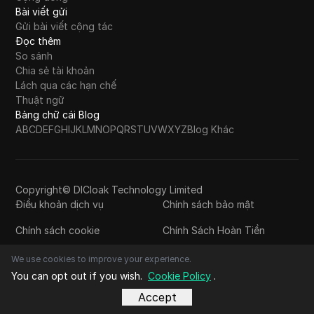
Bài viết gửi
Gửi bài viết cộng tác
Đọc thêm
So sánh
Chia sẻ tài khoản
Lách qua các hạn chế
Thuật ngữ
Bảng chữ cái Blog
A
B
C
D
E
F
G
H
I
J
K
L
M
N
O
P
Q
R
S
T
U
V
W
X
Y
Z
Blog Khác
Copyright© DICloak Technology Limited
Điều khoản dịch vụ
Chính sách bảo mật
Chính sách cookie
Chính Sách Hoàn Tiền
We use cookies to improve your experience.
You can opt out if you wish.
Cookie Policy
.
Accept