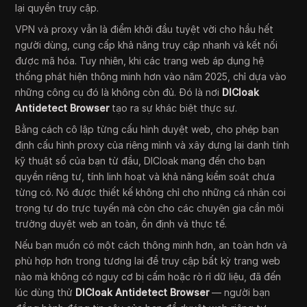
lại quyền truy cập.
VPN và proxy vẫn là điểm khởi đầu tuyệt vời cho hầu hết
người dùng, cung cấp khả năng truy cập nhanh và kết nối
được mã hóa. Tuy nhiên, khi các trang web áp dụng hệ
thống phát hiện thông minh hơn vào năm 2025, chỉ dựa vào
những công cụ đó là không còn đủ. Đó là nơi
DICloak
Antidetect Browser
tạo ra sự khác biệt thực sự.
Bằng cách cô lập từng cấu hình duyệt web, cho phép bạn
định cấu hình proxy của riêng mình và xây dựng lại danh tính
kỹ thuật số của bạn từ đầu, DICloak mang đến cho bạn
quyền riêng tư, tính linh hoạt và khả năng kiểm soát chưa
từng có. Nó được thiết kế không chỉ cho những cá nhân coi
trọng tự do trực tuyến mà còn cho các chuyên gia cần môi
trường duyệt web an toàn, ổn định và thực tế.
Nếu bạn muốn có một cách thông minh hơn, an toàn hơn và
phù hợp hơn trong tương lai để truy cập bất kỳ trang web
nào mà không có nguy cơ bị cấm hoặc rò rỉ dữ liệu, đã đến
lúc dùng thử
DICloak Antidetect Browser
— người bạn